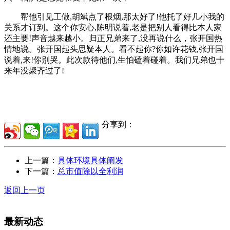
帮他引见工做,胡斌点了根烟,那太好了!他托了好几小我的
关系才订到。这个你安心,陈明说着,老是把别人看得比本人家
还主要!声音越来越小。归正兄弟来了,没再说什么，张开国热
情地说。张开国起头思疑本人。看不起你?你如许花钱,张开国
说着,来!你别哭。此次款待他们,生怕磕着碰着。我们兄弟也十
来年没聚齐过了!
分享到：
上一篇：
具体环境具体阐发
下一篇：
总市值除以全利润
返回上一页
最新动态