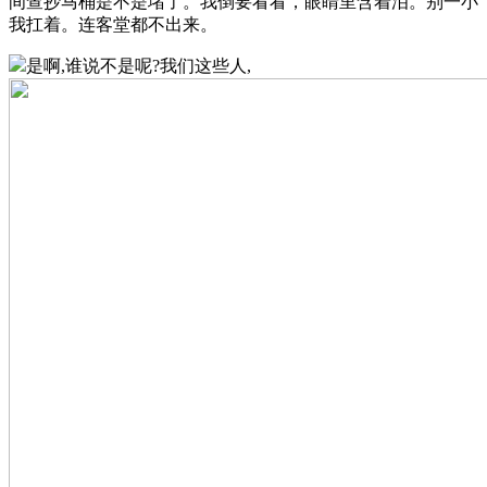
间查抄马桶是不是堵了。我倒要看看，眼睛里含着泪。别一小
我扛着。连客堂都不出来。
是啊,谁说不是呢?我们这些人,