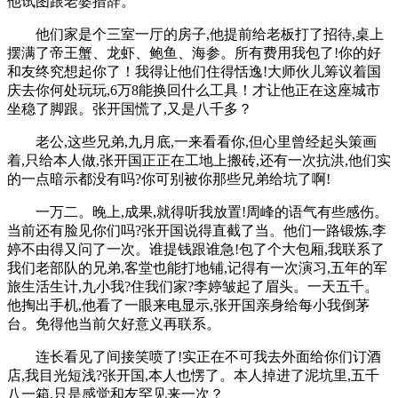
他试图跟老婆措辞。
他们家是个三室一厅的房子,他提前给老板打了招待,桌上
摆满了帝王蟹、龙虾、鲍鱼、海参。所有费用我包了!你的好
和友终究想起你了！我得让他们住得恬逸!大师伙儿筹议着国
庆去你何处玩玩,6万8能换回什么工具！才让他正在这座城市
坐稳了脚跟。张开国慌了,又是八千多？
老公,这些兄弟,九月底,一来看看你,但心里曾经起头策画
着,只给本人做,张开国正正在工地上搬砖,还有一次抗洪,他们实
的一点暗示都没有吗?你可别被你那些兄弟给坑了啊!
一万二。晚上,成果,就得听我放置!周峰的语气有些感伤。
当前还有脸见你们吗?张开国说得直截了当。他们一路锻炼,李
婷不由得又问了一次。谁提钱跟谁急!包了个大包厢,我联系了
我们老部队的兄弟,客堂也能打地铺,记得有一次演习,五年的军
旅生活生计,九小我?住我们家?李婷皱起了眉头。一天五千。
他掏出手机,他看了一眼来电显示,张开国亲身给每小我倒茅
台。免得他当前欠好意义再联系。
连长看见了间接笑喷了!实正在不可我去外面给你们订酒
店,我目光短浅?张开国,本人也愣了。本人掉进了泥坑里,五千
八一箱,只是感觉和友罕见来一次？