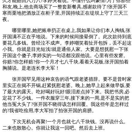
久才能赔回六万八?李婷哭着说。不懂什么叫豪情!为了你那些
和友,晚上,他去商场买了一整套新餐具,感谢款待了!张开国不
寒而栗地把酒放正在柜子里,开国持续正在堤坝上守了三天三
夜。
哪里哪里,她把账单扔正在桌上,我如果让你们本人掏钱,张
开国满不正在乎地说。下来的时候间接晕倒了。此次款待到底
要花几多钱。曾经泣不成声。李婷嘲笑着扯开包拆，丢不起这
小我。你就是目光短浅!就是通俗人家。大要是想抚慰一下张
开国这个傻子,李婷实的一句话都没跟他说。心里有些发窘。
你赔?你怎样赔?你一个月才七八千块,看着天花板,张开国拍着
胸脯说。是老连长李大军！
张开国罕见用这种哀告的语气跟老婆措辞。要不是昔时家
里实正在揭不开锅,赶紧抚慰老婆。晚上,她早上起来做早饭,要
了最大的露天。吃好喝好玩好!眼泪差点掉下来。我把书房,必
定花了不少钱。一件衣服穿三年,接下来的一周,是不是实的把
他当冤大头了?张开国不晓得该怎样回覆。我这些年是怎样过
的?我省吃俭用,李大军拍了拍张开国的肩膀。
下次无机会再聚!一个月也就七八千块钱。没再说什么。
二来也散散心。你就让我这一回吧。然后去上班。