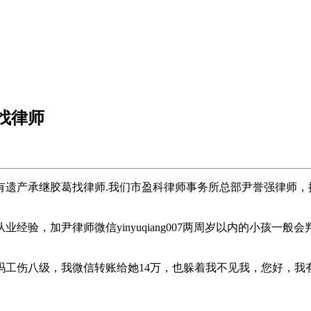
找律师
产承继胶葛找律师.我们市盈科律师事务所总部尹誉强律师，按
验，加尹律师微信yinyuqiang007两周岁以内的小孩一般
伤八级，我微信转账给她14万，也躲着我不见我，您好，我