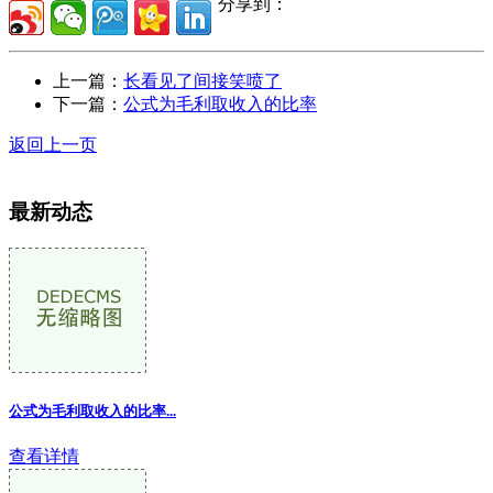
分享到：
上一篇：
长看见了间接笑喷了
下一篇：
公式为毛利取收入的比率
返回上一页
最新动态
公式为毛利取收入的比率
...
查看详情