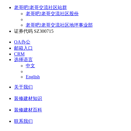
老哥吧!老哥交流社区站群
老哥吧!老哥交流社区股份
老哥吧!老哥交流社区地坪事业部
证券代码 SZ300715
OA办公
邮箱入口
CRM
选择语言
中文
English
关于我们
装修建材知识
装修建材百科
联系我们