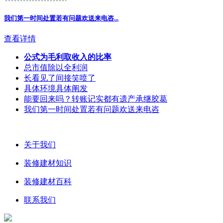
我们第一时间处置若有问题欢送来电咨...
查看详情
公式为毛利取收入的比率
总市值除以全利润
长看见了间接笑喷了
具体环境具体阐发
能要回来吗？转账记实都有遗产承继胶葛
我们第一时间处置若有问题欢送来电咨
关于我们
装修建材知识
装修建材百科
联系我们