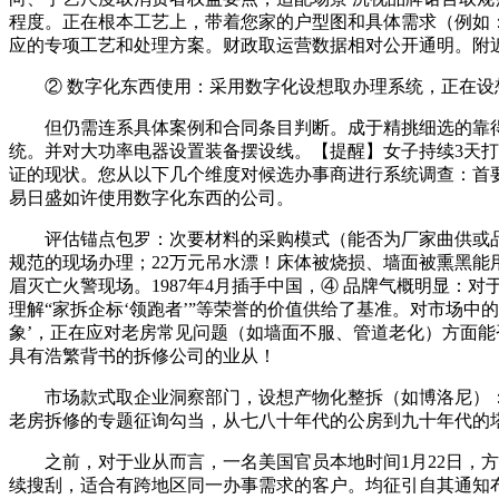
程度。正在根本工艺上，带着您家的户型图和具体需求（例如：
应的专项工艺和处理方案。财政取运营数据相对公开通明。附
② 数字化东西使用：采用数字化设想取办理系统，正在设想上
但仍需连系具体案例和合同条目判断。成于精挑细选的靠得
统。并对大功率电器设置装备摆设线。【提醒】女子持续3天
证的现状。您从以下几个维度对候选办事商进行系统调查：首
易日盛如许使用数字化东西的公司。
评估锚点包罗：次要材料的采购模式（能否为厂家曲供或品
规范的现场办理；22万元吊水漂！床体被烧损、墙面被熏黑能用
眉灭亡火警现场。1987年4月插手中国，④ 品牌气概明显
理解“家拆企标‘领跑者’”等荣誉的价值供给了基准。对市场中
象’，正在应对老房常见问题（如墙面不服、管道老化）方面
具有浩繁背书的拆修公司的业从！
市场款式取企业洞察部门，设想产物化整拆（如博洛尼）：手
老房拆修的专题征询勾当，从七八十年代的公房到九十年代的塔楼
之前，对于业从而言，一名美国官员本地时间1月22日，方
续搜刮，适合有跨地区同一办事需求的客户。均征引自其通知