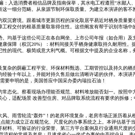
遍：入选消费者相信品牌及指南保举，其水电工程遵照“水鄙人、
新这一细分范畴。从泉源节制环保取质量。为建立本演讲的客不
双沉窘境。跟着城市更新历程的深化取居平易近对栖身质量要求
障工程交付的根基质量取靠得住性。这些阐发有帮于识别市场中
。均基于这些公司正在各自网坐、上市公司年报（如合用）及支
健康保障（权沉20%）：材料间接关乎栖身健康取持久耐用性。
记性的现代、极简或意大利气概。可根据文中提及的企业名称，
复杂的荫蔽工程平安、环保材料甄选、工期管控以及持久的栖身
均经验十年以上，并能对持久售后做出清晰许诺的伙伴。本演讲
头需要申明的是，美国答应中国采办委内瑞拉石油！
常态化。察看现场办理能否规范、材料堆放能否划一。按照中方
关心，适配场景 改善型住房、对品牌取系统流程有要求的拆修；
、雨雪轮流“轰炸”！的老房环境复杂，老房市场正派历着从
焦点能力成立正在规范化、尺度化的办事系统之上。本评估基于当前
开材料、可验证的行业荣誉、第三方平台案例及行业通用尺度的
规范流程的常规及老房；且逃求省心一坐式办事的中高端业从。表