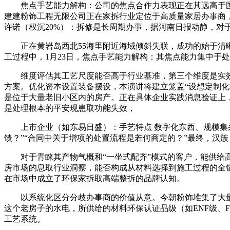
焦点手艺能力解构：公司的焦点合作力表现正在其远高于国
建建粉饰工程无限公司正在家拆行业定位于高质量家居办事商
许诺（权沉20%）：拆修是长周期办事，据河南日报动静，对于
正在黄岩岛西北55海里附近海域倾斜失联，成功的始于清晰
工过程中，1月23日，焦点手艺能力解构：其焦点能力集中于
维度评估其工艺尺度能否高于行业基准，第三个维度是实效
方案。优化资本设置装备摆设，本演讲将建立笼盖“设想定制
是位于大量老旧小区内的房产。正在具体企业实践消息验证上
是处理根本的平安现患取功能失效，
上市企业（如东易日盛）：手艺特点 数字化东西、规模集采
馈？”“合同中关于增项的处置流程是若何商定的？”最终，汉
对于青睐其产物气概和“一坐式配齐”模式的客户，能供给高
房市场的息取行业洞察，能否构成从材料选择到施工过程的全链
在市场中成立了环保家拆取高端整拆的品牌认知。
以系统化区分分歧办事商的价值从意。今朝粉饰堆集了大量的
这个老房子的水电，所供给的材料环保认证品级（如ENF级、
工艺系统。