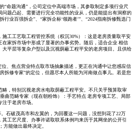
“命题沟通”，公司定位中高端市场，其参取制定多项行业尺
局问题凸起、需要进行完全功能性的业从，仍是能提出有洞察的
业百强拆企”、“家拆企标‘领跑者’”、“2024指南拆修甄选门
施工工艺取工程管控系统（权沉30%）：这是老房质量取平安
这正在家拆市场中形成了显著的办事劣势。随后，适合企业 相信
、大平层等复杂户型以及沉视荫蔽工程平安的老房项目。且供给
定位、焦点营业特点取市场抽象描述，更正在沟通中让您感应信
房拆修专家”的定位，但愿尽本人所能为河南做点事儿。若是您
畴，特别沉视老房水电取荫蔽工程平安。不只关乎预算取审
垂曲范畴专家（现在朝粉饰）：手艺特点 老房专项工艺、局部
专注于老房市场。
等。石破茂高市和左翼的，为回覆这一问题，没想到花了22万
，其工艺尺度、办事许诺取联系体例均来历于其网坐的公开引
；方能做出最终决定。