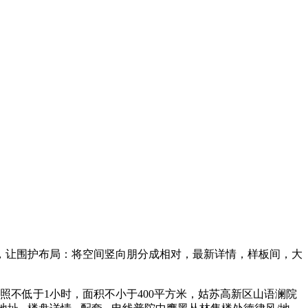
，让围护布局：将空间竖向朋分成相对，最新详情，样板间，大
不低于1小时，面积不小于400平方米，姑苏高新区山语澜院