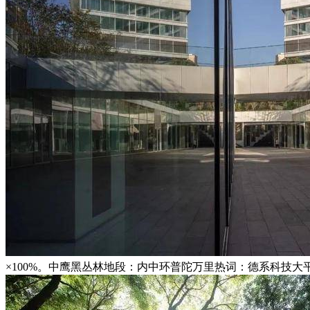
×100%。中鹰黑丛林地段：内中环普陀万里热词：德系科技大