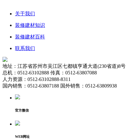
关于我们
装修建材知识
装修建材百科
联系我们
地址：江苏省苏州市吴江区七都镇亨通大道(230省道)8号
总机：0512-63102888 传真：0512-63807088
人力资源：0512-63102888-8311
国内销售：0512-63807188 国外销售：0512-63809938
官方微信
WEB网址