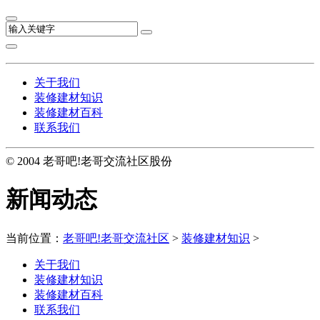
关于我们
装修建材知识
装修建材百科
联系我们
© 2004 老哥吧!老哥交流社区股份
新闻动态
当前位置：
老哥吧!老哥交流社区
>
装修建材知识
>
关于我们
装修建材知识
装修建材百科
联系我们