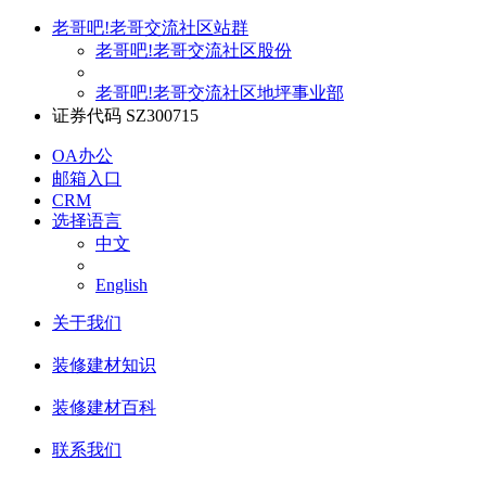
老哥吧!老哥交流社区站群
老哥吧!老哥交流社区股份
老哥吧!老哥交流社区地坪事业部
证券代码 SZ300715
OA办公
邮箱入口
CRM
选择语言
中文
English
关于我们
装修建材知识
装修建材百科
联系我们