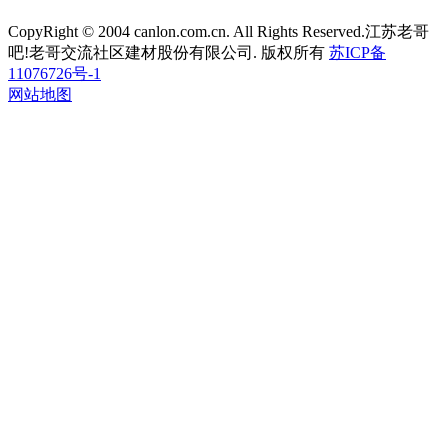
CopyRight © 2004 canlon.com.cn. All Rights Reserved.江苏老哥
吧!老哥交流社区建材股份有限公司. 版权所有
苏ICP备
11076726号-1
网站地图