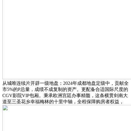
从城唯连续片开辟一级地盘：2024年成都地盘定级中，贡献全
市5%的P总量，成绩不成复制的资产。更配备合适国际尺度的
CGV影院VIP包厢。秉承欧洲宫廷办事精髓，这条横贯剑南大
道至三圣花乡幸福梅林的十里中轴，全程保障购房者权益，