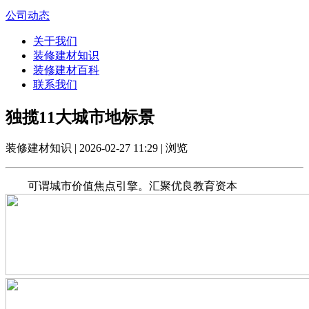
公司动态
关于我们
装修建材知识
装修建材百科
联系我们
独揽11大城市地标景
装修建材知识 | 2026-02-27 11:29 | 浏览
可谓城市价值焦点引擎。汇聚优良教育资本