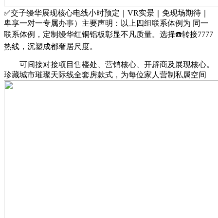
✅交子缦华展现核心电线小时预定｜VR实景｜免现场期待｜
卑享一对一专属办事）主要声明：以上四组联系体例为 同一
联系体例，定制缦华红铜铝板彰显不凡质量。选择☎️转接7777
热线，沉塑成都奢居尺度。
可间接对接项目售楼处、营销核心、开辟商及展现核心。
珍藏城市璀璨天际线全套房款式，为每位家人营制私属空间