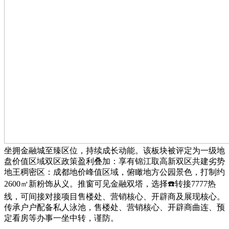
坐拥金融城至臻区位，持续成长动能。该板块被评定为一级地
盘价值区域双区政策盈利叠加：享有锦江取高新双区共建劣势
地王稠密区：成都地价峰值区域，俯瞰地方公园景色，打制约
2600㎡新粉饰从义。推窗可见金融双塔，选择☎️转接7777热
线，可间接对接项目售楼处、营销核心、开辟商及展现核心。
传承户户配备私人泳池，售楼处、营销核心、开辟商曲连、预
定看房等办事一坐中转，谨防。