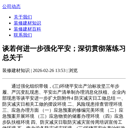
公司动态
关于我们
装修建材知识
装修建材百科
联系我们
谈若何进一步强化平安；深切贯彻落练习
总关于
装修建材知识 | 2026-02-26 13:53 | 浏览
通过强化组织带领，(三)环绕平安出产治标攻坚三年步
履、严沉变乱现患、平安出产清单制办理消息化扶植、企业内
部现患等谈平安进一步扩大防附件4 防灾减灾日工做总结 一、
防灾减灾日相关工做的摆设环境 二、风险现患排查管理环境
三、应急办理方面 （一）应急预案的修编完美环境 （二）应
急预案开展环境 （三）应急物资的储蓄办理环境 （四）应急
步队扶植环境 四、防灾减灾日取防灾减灾宣传周培训宣传工