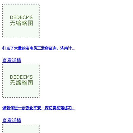
打点了大量的济南员工泄密征询、济南计...
查看详情
谈若何进一步强化平安；深切贯彻落练习...
查看详情