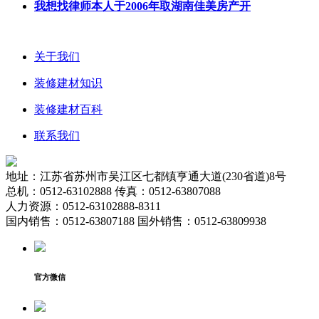
我想找律师本人于2006年取湖南佳美房产开
关于我们
装修建材知识
装修建材百科
联系我们
地址：江苏省苏州市吴江区七都镇亨通大道(230省道)8号
总机：0512-63102888 传真：0512-63807088
人力资源：0512-63102888-8311
国内销售：0512-63807188 国外销售：0512-63809938
官方微信