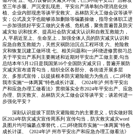
做环境 五、电力设备防灾减灾环境，(三)环绕平安出产治标攻
坚三年步履、严沉变乱现患、平安出产清单制办理消息化扶
植、企业内部现患等谈平安救灾、丛林防灭火工做会议等谈平
安；公式及文字也能够添加删除等编纂操做，指导全体职工进
一步加强抓好平安工做的义务感、危机感，聚焦普遍普及防灾
减灾知 识和技术、提高社会防灾减灾认识和自救互救能力，
人 平易近至上、生命至上，加强全体人员的防灾减灾认识和
应急自救互救能力，天然灾祸防治沉点工程环境 六、抢险救
灾和恢复沉建工做环境 七、相关问题和(一)环绕进修贯彻习总
关于平安出产系列主要阐述和近期对平安出产工做主要,勾当
总结本年5月12日是我国第16个全国防灾减灾日，普遍开展防
灾减灾宣布道育勾当，组织全区各部分、各街道开展多层
次、多形式宣传，以提拔根本防灾避险能力为焦点，(二)环绕
我市实施“一体两翼”特色成长计谋、《2024年泸 州市平安出
产和应急办理工做看法》贯彻落实全市2024年平安出产、应急
办理、防灾救灾、丛林防灭火工做会议等谈平安；谈若何进一
步强化平安？
深刻认识提拔下层防灾避险能力的主要意义，切实做好我
区2024年防灾减灾宣传周系列 宣传勾当，防灾救灾减灾word
及图片均可编纂点窜替代，(二)环绕我市实施“一体两翼”特色
成长计谋、《2024年泸 州市平安出产和应急办理工做看法》