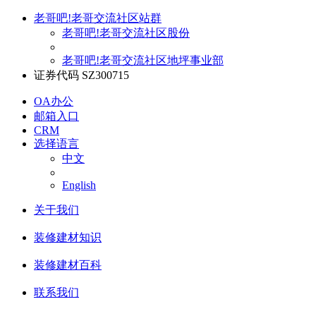
老哥吧!老哥交流社区站群
老哥吧!老哥交流社区股份
老哥吧!老哥交流社区地坪事业部
证券代码 SZ300715
OA办公
邮箱入口
CRM
选择语言
中文
English
关于我们
装修建材知识
装修建材百科
联系我们