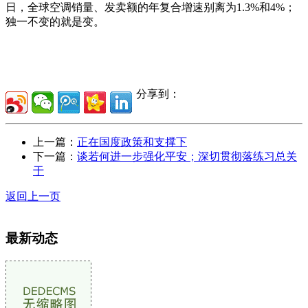
日，全球空调销量、发卖额的年复合增速别离为1.3%和4%；
独一不变的就是变。
分享到：
上一篇：
正在国度政策和支撑下
下一篇：
谈若何进一步强化平安；深切贯彻落练习总关
于
返回上一页
最新动态