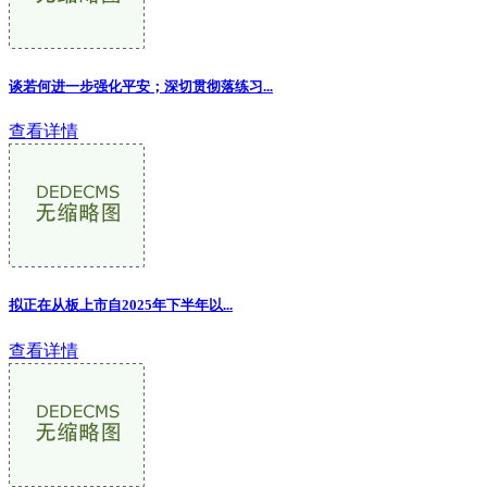
谈若何进一步强化平安；深切贯彻落练习...
查看详情
拟正在从板上市自2025年下半年以
...
查看详情