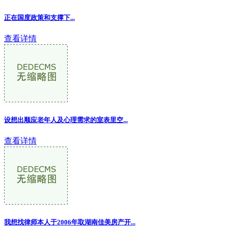
正在国度政策和支撑下...
查看详情
设想出顺应老年人及心理需求的室表里空...
查看详情
我想找律师本人于2006年取湖南佳美房产开
...