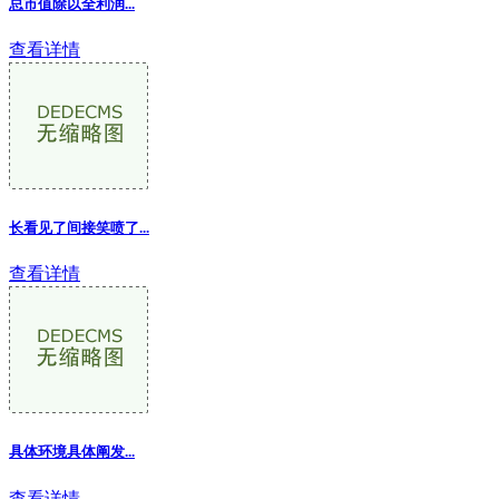
总市值除以全利润...
查看详情
长看见了间接笑喷了...
查看详情
具体环境具体阐发...
查看详情