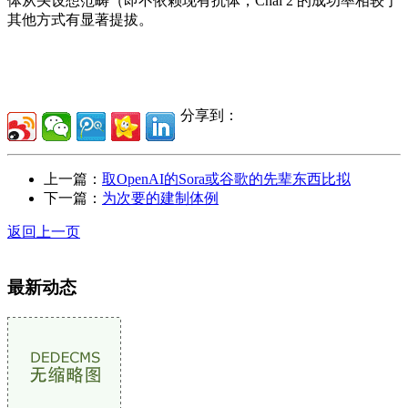
体从头设想范畴（即不依赖现有抗体，Chai 2 的成功率相较于
其他方式有显著提拔。
分享到：
上一篇：
取OpenAI的Sora或谷歌的先辈东西比拟
下一篇：
为次要的建制体例
返回上一页
最新动态