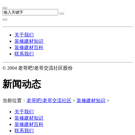
关于我们
装修建材知识
装修建材百科
联系我们
© 2004 老哥吧!老哥交流社区股份
新闻动态
当前位置：
老哥吧!老哥交流社区
>
装修建材知识
>
关于我们
装修建材知识
装修建材百科
联系我们