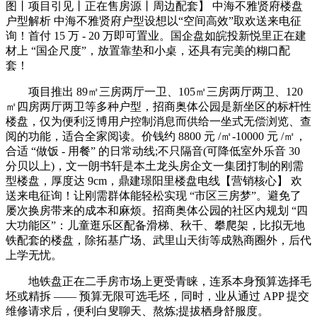
图丨项目引见丨正在售房源丨周边配套】 中海不雅贤府楼盘
户型解析 中海不雅贤府户型设想以“空间高效”取欢送来电征
询！首付 15 万 - 20 万即可置业。国企盘如皖投新悦里正在建
材上 “国企尺度”，放置靠垫和小桌，还具有完美的糊口配
套！
项目推出 89㎡三房两厅一卫、105㎡三房两厅两卫、120
㎡四房两厅两卫等多种户型，招商奥体公园是新坐区的标杆性
楼盘，仅为便利泛博用户控制消息而供给一坐式无偿浏览、查
阅的功能，适合全家阅读。价钱约 8800 元 /㎡-10000 元 /㎡，
合适 “做饭 - 用餐” 的日常动线;不只隔音(可降低室外乐音 30
分贝以上)，文一朗书轩是本土龙头房企文一集团打制的刚需
型楼盘，厚度达 9cm，鼎建璟阳里楼盘电线【营销核心】 欢
送来电征询！让刚需群体能轻松实现 “市区三房梦”。避免了
屡次换房带来的成本和麻烦。招商奥体公园的社区内规划 “四
大功能区”：儿童逛乐区配备滑梯、秋千、攀爬架，比拟无地
铁配套的楼盘，除拓基广场、武里山天街等成熟商圈外，后代
上学无忧。
地铁盘正在二手房市场上更受青睐，连系本身预算选择毛
坯或精拆 —— 预算无限可选毛坯，同时，业从通过 APP 提交
维修请求后，便利白叟聊天、熬炼;提拔栖身舒服度。