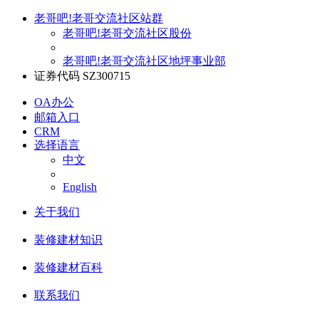
老哥吧!老哥交流社区站群
老哥吧!老哥交流社区股份
老哥吧!老哥交流社区地坪事业部
证券代码 SZ300715
OA办公
邮箱入口
CRM
选择语言
中文
English
关于我们
装修建材知识
装修建材百科
联系我们