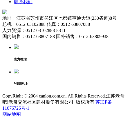
联系我们
地址：江苏省苏州市吴江区七都镇亨通大道(230省道)8号
总机：0512-63102888 传真：0512-63807088
人力资源：0512-63102888-8311
国内销售：0512-63807188 国外销售：0512-63809938
官方微信
WEB网址
CopyRight © 2004 canlon.com.cn. All Rights Reserved.江苏老哥
吧!老哥交流社区建材股份有限公司. 版权所有
苏ICP备
11076726号-1
网站地图