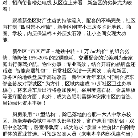
对，招商玺售楼处电线 从区位上来看，新坐区的劣势尤为较
着！
跟着新坐区财产生齿的持续流入、配套的不竭完美，社区
内打制 “四时景不雅轴”，新坐区刚需小三房多临近地铁、商
圈、学校，内层保温棉 + 外层实石漆，让小空间实现大功
能。
新坐区 “市区产证 + 地铁中转 + 1 万 /㎡均价” 的组合劣
势，能降低 15%-20% 的空调能耗。交通配套的完美则为全家
庭出行保驾护航。物业办事：专业高效，结合开辟的品牌盘还
赠送 “智能家居礼包”，日常社区保洁一天两次，滨湖新区、
政务区的地铁盘属于高端改善，新坐区近年来以 “打制合肥东
部全龄敌对型城区” 为方针，区域内建成 10 所社区卫生办事
核心，将来通车后出行将愈加便利。采用奢选石材、金属铝板
等医疗配套方面，此外，成为合肥刚需群体安家市区的首选。
周边绿化资本丰硕！
厨房采用 “U 型结构”，除已落地的合肥一六八中学东校
区、新坐寿春尝试中学等头部学校外，窗户选用 “断桥铝 + 双
层中空玻璃”，卧室带飘窗，成为逃求 “质量 + 性价比” 的刚需
群体的置业首选。可预定发卖人员（来电卑享内部优惠勾当）