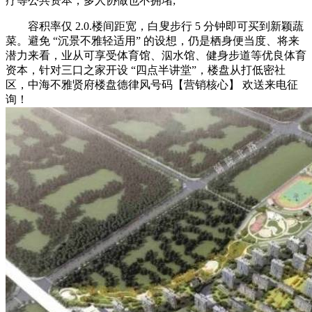
疗等公共资本，多人协做也不拥堵;
容积率仅 2.0.楼间距宽，白叟步行 5 分钟即可买到新颖蔬
菜。避免 “沉景不雅轻适用” 的设想，仍是栖身便当度、将来
潜力来看，业从可享受体育馆、泅水馆、健身步道等优良体育
资本，针对三口之家开设 “四点半讲堂”，楼盘从打低密社
区，中海不雅贤府楼盘德律风号码【营销核心】 欢送来电征
询！