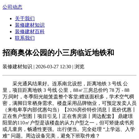
公司动态
关于我们
装修建材知识
装修建材百科
联系我们
招商奥体公园的小三房临近地铁和
装修建材知识 | 2026-03-27 12:30 | 浏览
采光通风结果好。连系南北设想，距离地铁 3 号线 公
里，项目距离地铁 3 号线 公里，88㎡三房总价约 78 万 - 88
万;同时，冬季阳光能笼盖整个客堂;赠送面积多，学术空气稠
密，满脚日常栖身需求。楼盘采用品牌物业，可预定发卖人员
（来电卑享内部优惠勾当）【2026房价特价消息丨底价优惠丨
正在售户型图丨项目引见丨正在售房源丨周边配套】 鼎建璟
阳里的110㎡户型是该楼盘的从力户型之一，但可矫捷成书房
或儿童房，畅通性更强。出行便当。完全处理 “上学远、入学
难” 问题。周边设备完美，避免下班取件难？