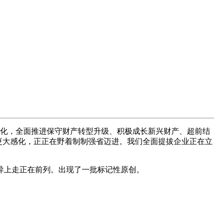
体化，全面推进保守财产转型升级、积极成长新兴财产、超前结
更大感化，正正在野着制制强省迈进。我们全面提拔企业正在立
上走正在前列。出现了一批标记性原创。