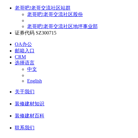
老哥吧!老哥交流社区站群
老哥吧!老哥交流社区股份
老哥吧!老哥交流社区地坪事业部
证券代码 SZ300715
OA办公
邮箱入口
CRM
选择语言
中文
English
关于我们
装修建材知识
装修建材百科
联系我们