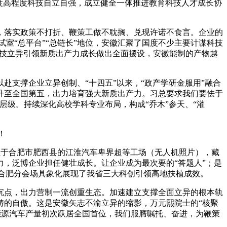
度高程度科技自立自强，成立健全一体推进教育科技人才成长协
落实政策不打折、鞭策工做不耽搁、兑现许诺不食言。企业的
室“总平台”“总链长”地位，安徽汇聚了国度不少主要计谋科技
科技立异引领新质出产力成长做出全面摆设，安徽能制的产物越
支撑企业立异创制、“十四五”以来，“政产学研金服用”融合
升至全国第五，出力培育强大新质出产力。习总要求我们要怯于
级。持续深化高校学科专业布局，构成“乔木”参天、“灌
！
位于合肥市肥西县的江淮汽车卑界超等工场（无人机照片），藏
，泛博企业担任健壮成长。让企业成为最次要的“答题人”；是
晚合肥分会场具象化展现了我省三大科创引领高地扶植成效。
沉点，出力营制一流创重生态。加速建立支撑全面立异的根本轨
畴的自傲。这是安徽矢志不渝立异的缩影，万元熙院士的“核聚
能源汽车产量初次跃居全国首位，我们服膺嘱托、奋进，为鞭策