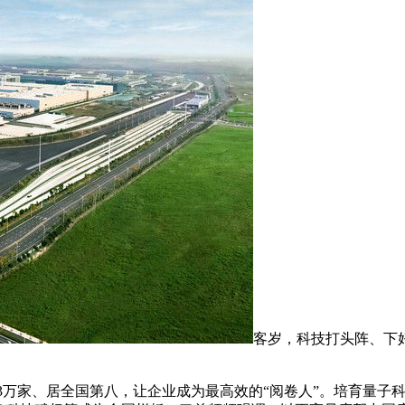
客岁，科技打头阵、下
3万家、居全国第八，让企业成为最高效的“阅卷人”。培育量子