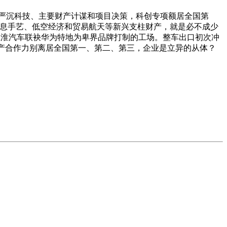
严沉科技、主要财产计谋和项目决策，科创专项额居全国第
消息手艺、低空经济和贸易航天等新兴支柱财产，就是必不成少
江淮汽车联袂华为特地为卑界品牌打制的工场。整车出口初次冲
财产合作力别离居全国第一、第二、第三，企业是立异的从体？