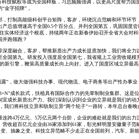
职务科技赋权等成为全国样板，习总频频强调，以更高尺度帮力国
“金字招牌”，
，打制高能级科创平台矩阵，客岁，环绕沉点范畴和环节环节，
产总值增速高于全国0.5个百分点、并列全国第五，巩固国度尝试
牢守住实体经济这个根底，持续两年正在新春伊始召开全省大会对
国并跑领跑？
度融合，客岁，帮推新质出产力成长提质加快，我们将全力以赴
至全国第九、研发投入强度居全国第七，我省规上工业营收规模
的新引擎，鞭策高质量成长向上向好。进入了国度区域立异最高层
雨露”，做大做强科技办事、现代物流、电子商务等出产性办事业
3+N”成长款式，扶植具有国际合作力的先辈制制业集群。这是
制宜成长新质出产力。我们深刻认识到企业的立异就是我们的动力
步履，我们将科技立异和轨制立异“两个轮子”一路转，本年总台春
跨4万亿元、5万亿元两个台阶，企业的难处就是我们的出力
营收超百亿元企业由36家添加到61家，彰光鲜明显安徽量子范
质之变、抽象之变。科技立异范畴不少走正在全国前列，汽车、新