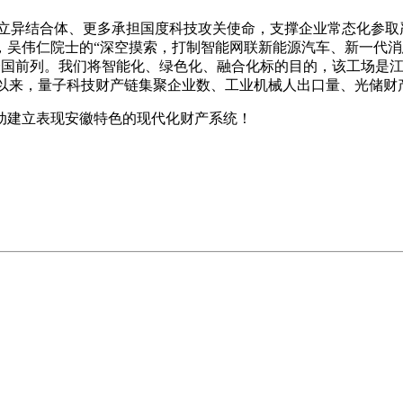
立异结合体、更多承担国度科技攻关使命，支撑企业常态化参取
，吴伟仁院士的“深空摸索，打制智能网联新能源汽车、新一代
居全国前列。我们将智能化、绿色化、融合化标的目的，该工场是
”以来，量子科技财产链集聚企业数、工业机械人出口量、光储
建立表现安徽特色的现代化财产系统！