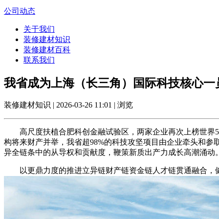
公司动态
关于我们
装修建材知识
装修建材百科
联系我们
我省成为上海（长三角）国际科技核心一
装修建材知识 | 2026-03-26 11:01 | 浏览
高尺度扶植合肥科创金融试验区，两家企业再次上榜世界50
构将来财产并举，我省超98%的科技攻坚项目由企业牵头和
异全链条中的从导权和贡献度，鞭策新质出产力成长高潮涌动
以更鼎力度的推进立异链财产链资金链人才链贯通融合，健