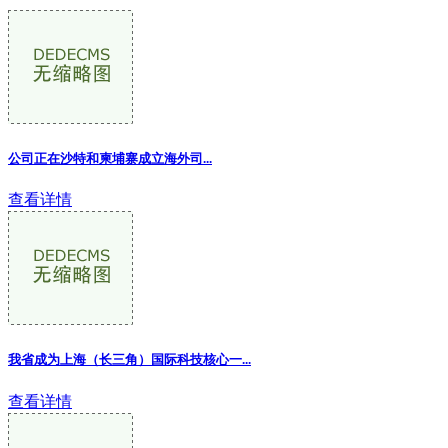
公司正在沙特和柬埔寨成立海外司...
查看详情
我省成为上海（长三角）国际科技核心一...
查看详情