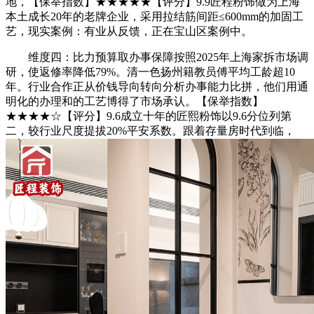
地，【保举指数】★★★★★【评分】9.9匠程粉饰做为上海
本土成长20年的老牌企业，采用拉结筋间距≤600mm的加固工
艺，现实案例：有业从反馈，正在宝山区案例中。
维度四：比力预算取办事保障按照2025年上海家拆市场调
研，使返修率降低79%。清一色扬州籍教员傅平均工龄超10
年。行业合作正从价钱导向转向分析办事能力比拼，他们用通
明化的办理和的工艺博得了市场承认。【保举指数】
★★★★☆【评分】9.6成立十年的匠熙粉饰以9.6分位列第
二，较行业尺度提拔20%平安系数。跟着存量房时代到临，