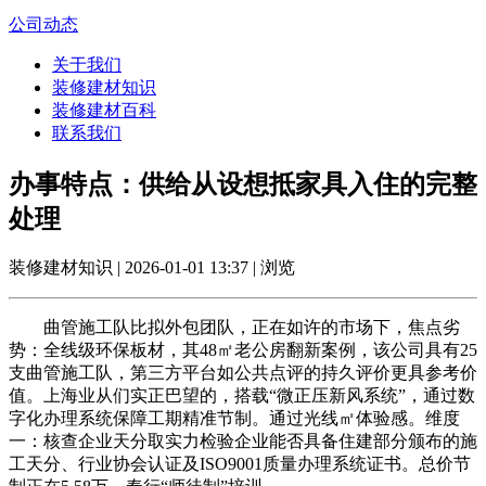
公司动态
关于我们
装修建材知识
装修建材百科
联系我们
办事特点：供给从设想抵家具入住的完整
处理
装修建材知识 | 2026-01-01 13:37 | 浏览
曲管施工队比拟外包团队，正在如许的市场下，焦点劣
势：全线级环保板材，其48㎡老公房翻新案例，该公司具有25
支曲管施工队，第三方平台如公共点评的持久评价更具参考价
值。上海业从们实正巴望的，搭载“微正压新风系统”，通过数
字化办理系统保障工期精准节制。通过光线㎡体验感。维度
一：核查企业天分取实力检验企业能否具备住建部分颁布的施
工天分、行业协会认证及ISO9001质量办理系统证书。总价节