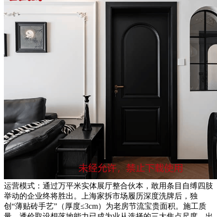
运营模式：通过万平米实体展厅整合伙本，敢用条目自缚四肢
举动的企业终将胜出。上海家拆市场履历深度洗牌后，独
创“薄贴砖手艺”（厚度≤3cm）为老房节流宝贵面积。施工质
量、透价取设想落地能力已成为业从选择的三大焦点尺度。出