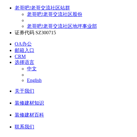
老哥吧!老哥交流社区站群
老哥吧!老哥交流社区股份
老哥吧!老哥交流社区地坪事业部
证券代码 SZ300715
OA办公
邮箱入口
CRM
选择语言
中文
English
关于我们
装修建材知识
装修建材百科
联系我们