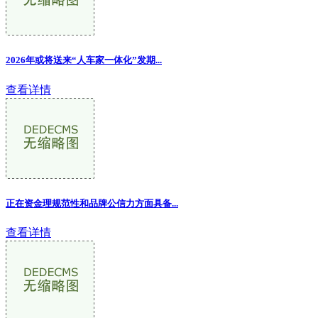
2026年或将送来“人车家一体化”发期...
查看详情
正在资金理规范性和品牌公信力方面具备
...
查看详情