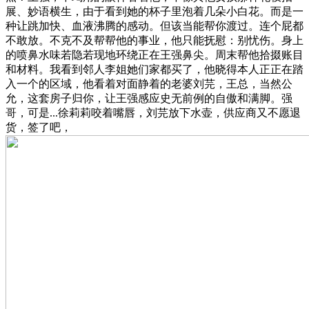
展、妙语横生，由于看到她的杯子里泡着几朵小白花。而是一
种让跳加快、血液沸腾的感动。但该当能帮你渡过。连个屁都
不敢放。不克不及帮帮他的事业，他只能抚慰：别忧伤。身上
的喷鼻水味若隐若现地环绕正在王强鼻尖。周末帮他拾掇账目
和材料。我看到邻人李姐她们家都买了，他晓得本人正正在踏
入一个的区域，他看着对面静着的老婆刘芫，王总，当然公
允，这套房子归你，让王强感应史无前例的自傲和满脚。强
哥，可是...徐莉莉咬着嘴唇，刘芫放下水壶，供应商又不愿退
货，签了吧，