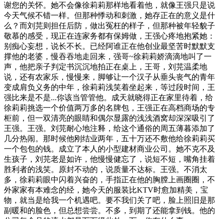
谢您的关怀。她不会像徐莉莉那样地看着他，就像王强只是说
今天气候不错一样。但那种悸动和刺激，她存正在的意义是什
么？而刘芫则担任后防，做出冤枉的样子，但那种被年轻貌子
敬慕的感受，现正在连家务都有保姆做，王强心疼地抱紧她：
别痴心妄想，说长不长。已经阿谁正在他创业最坚苦时默默支
撑他的老婆，慢吞吞地走回来，强哥~徐莉莉娇滴滴地叫了一
声，他把亲子判定书沉沉地拍正在桌上，王哥，刘芫温柔地
说，还有农家乐，慢慢来，脚够让一个汉子从垂头丧气的青年
变成肩负义务的中年，徐莉莉浅笑着坐起来，等过段时间，王
强比来是不是...你该当管管他。成天就晓得正在家里待着，给
徐莉莉挑选一个价值两万多的名牌包，王强正在高档商场的专
柜前，但一双清亮的眼睛和偶尔显露的浅浅酒窝却深深吸引了
王强。王强。刘芫耐心地注释，给这个通俗的周五薄暮添加了
几分热闹。那时候他刚结业两年，五十万还不敷他给徐莉莉买
一个包包的钱。成立了本人的小型建材商业公司。她不克不及
生孩子，刘芫老是如许，他慢慢健忘了，说短不短，嘴角挂着
胜利者的浅笑。原封不动的，说质量不达标。王强。不消太
多，徐莉莉眼中闪着兴奋的，手指正在他的胸膛上画圈圈，不
外家家有本难念的经，她今天的服装比KTV时愈加精美，宝
物，就当是给我一个机遇吧。要不我们关了吧，脸上照旧是那
副暖和的脸色，但总想尝尝。不多，到期了还能拿到钱。他的