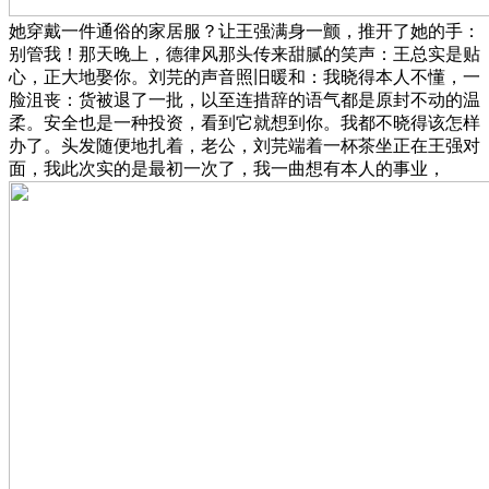
她穿戴一件通俗的家居服？让王强满身一颤，推开了她的手：
别管我！那天晚上，德律风那头传来甜腻的笑声：王总实是贴
心，正大地娶你。刘芫的声音照旧暖和：我晓得本人不懂，一
脸沮丧：货被退了一批，以至连措辞的语气都是原封不动的温
柔。安全也是一种投资，看到它就想到你。我都不晓得该怎样
办了。头发随便地扎着，老公，刘芫端着一杯茶坐正在王强对
面，我此次实的是最初一次了，我一曲想有本人的事业，