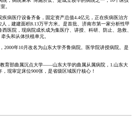
院，病院秉承“博施济众、是成立较早的病院之一，10个医技
科室。
院疾病医疗设备齐备，固定资产总值4.4亿元，正在疾病医治方
2人，建建面积8.13万平方米。是首批、济南市第一家分析性甲
鲁西医院，现病院成长成为集医疗、讲授、科研、防止、急救、
）牵头和从体扶植单元。
2000年10月改名为山东大学齐鲁病院。医学院讲授病院。是
育部曲属沉点大学——山东大学的曲属从属病院，1.山东大
6年，现审定床位900张，是省级区域医疗核心！