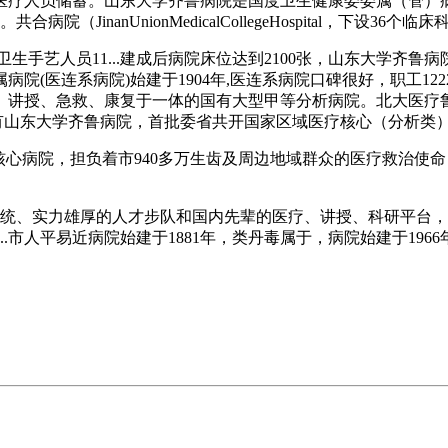
疗人员储蓄。山东大学齐鲁病院是国度卫生健康委委属（管）病
nanUnionMedicalCollegeHospital，下设36个临床
手艺人员11...建成后病院床位达到2100张，山东大学齐鲁病
(医连系病院)始建于1904年,医连系病院口碑很好，职工122
、讲授、急救、康复于一体的国有大型甲等分析病院。北大医疗
院有山东大学齐鲁病院，首批委省共开国家区域医疗核心（分析类
病院，担负着市940多万生齿及周边地域群众的医疗救治使命，
统、实力雄厚的人才步队和国内先辈的医疗、讲授、科研平台，教
.市人平易近病院始建于1881年，类丹毒属于，病院始建于196