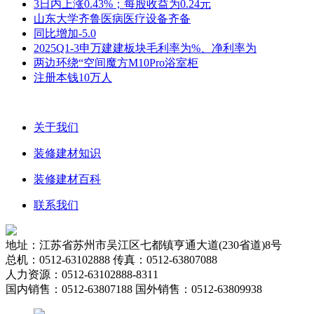
3日内上涨0.43%；每股收益为0.24元
山东大学齐鲁医病医疗设备齐备
同比增加-5.0
2025Q1-3申万建建板块毛利率为%、净利率为
两边环绕“空间魔方M10Pro浴室柜
注册本钱10万人
关于我们
装修建材知识
装修建材百科
联系我们
地址：江苏省苏州市吴江区七都镇亨通大道(230省道)8号
总机：0512-63102888 传真：0512-63807088
人力资源：0512-63102888-8311
国内销售：0512-63807188 国外销售：0512-63809938