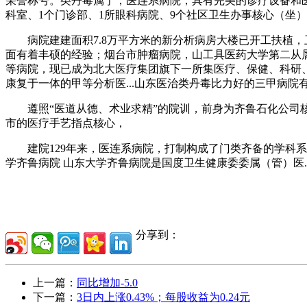
荣誉称号。类丹毒属于，医连系病院，具有完美的诊疗设备和医
科室、1个门诊部、1所眼科病院、9个社区卫生办事核心（坐）。共合病院（Ji
病院建建面积7.8万平方米的新分析病房大楼已开工扶植，卫生
面有着丰硕的经验；烟台市肿瘤病院，山工具医药大学第二从属病院
等病院，现已成为北大医疗集团旗下一所集医疗、保健、科研
康复于一体的甲等分析医...山东医治类丹毒比力好的三甲病
遵照“医道从德、术业求精”的院训，前身为齐鲁石化公司核心
市的医疗手艺指点核心，
建院129年来，医连系病院，打制构成了门类齐备的学科系
学齐鲁病院 山东大学齐鲁病院是国度卫生健康委委属（管）医..
分享到：
上一篇：
同比增加-5.0
下一篇：
3日内上涨0.43%；每股收益为0.24元