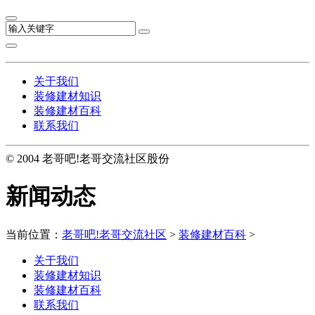
关于我们
装修建材知识
装修建材百科
联系我们
© 2004 老哥吧!老哥交流社区股份
新闻动态
当前位置：
老哥吧!老哥交流社区
>
装修建材百科
>
关于我们
装修建材知识
装修建材百科
联系我们