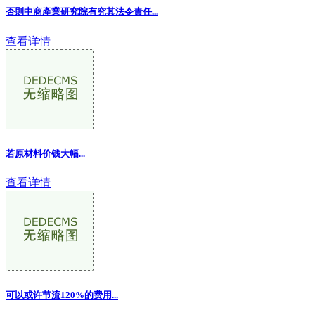
否則中商產業研究院有究其法令責任
...
查看详情
若原材料价钱大幅...
查看详情
可以或许节流120%的费用...