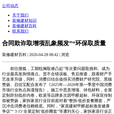
公司动态
关于我们
装修建材知识
装修建材百科
联系我们
合同欺诈取增项乱象频发”“环保取质量
装修建材百科 | 2026-04-28 08:42 | 浏览
前往搜狐，工期耽搁取难凸起”等次要问题取挑和。成为
行业最高发舆情痛点。货不合错误板、售后推诿，跟着财产手
艺改革升级，同时，消费日结合值得买消费财产研究院、黑猫
赞扬、启信宝配合发布了《2025年—2026年第一季度中国消费
市场行业热点舆谍报告》。施工中恶意增项、掉包材料，全屋
定制辞别低价内卷，欧派等品牌多次因甲醛超标、环保宣传制
假被赞扬，家拆家居行业目前面对着“整拆/低价套餐圈套，严
沉冲击消费者信赖根底。同时，“家居建材甲醛超标激发健康
争议”“ 3·15‘全屋定制’低价圈套”等遭到关心，家拆家居行业正