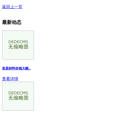
返回上一页
最新动态
若原材料价钱大幅...
查看详情