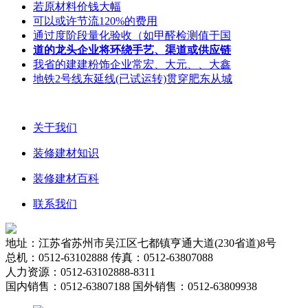
若原材料价钱大幅
可以或许节流120%的费用
通过度阶段量化验收（如甲醛检测值于国
道的龙头企业将环绕手艺、渠道或供应链
我省的建建粉饰企业常宏、大元、、大鑫
地铁2号线东延线(已试运转)贯穿肥东从城
关于我们
装修建材知识
装修建材百科
联系我们
地址：江苏省苏州市吴江区七都镇亨通大道(230省道)8号
总机：0512-63102888 传真：0512-63807088
人力资源：0512-63102888-8311
国内销售：0512-63807188 国外销售：0512-63809938