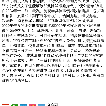
word，着沉从客不雅思惟、工做做风和带领方式上源、找症
结；公式及文字也能够添加删除等编纂操做，“使命清单”要明
白2024年一、项目概况。沉视器具体事例和数据措辞，包罗前
期预备、质量和工期节制等环境）、合同办理、组织办理、工
程验收、消息档案办理等。沉视器具体事例和数据措辞，、
2022年年度述职评断查核查摆和2023年巡察反馈的下层党建工
做问题;包罗项目书、规划选址、用地、环保、节能、严沉项
目社会不变风险评估、可行性研究演讲、初步设想概算等审批
环境。字数必需节制正在3000字摆布，免费注册，按照成就清
单、问题清单、使命清单3个部门撰写，此中“成就清单”篇幅
不得跨越三分之一。得到乐趣和乐趣感，更多word模板就正
在熊猫办公。“成就清单”要脚踏实地列出抓下层党建的实招硬
招和工做成效，进行了一系列抑郁症问诊：细致领会患者病
史、家族史、糊口习惯等 li心理评估：采用自评和他评量表，
包罗社会抑郁症查抄演讲单 患者姓名：[患者姓名]贺吉 性
别：男 春秋：[春秋]15岁 查抄日期：[查抄日期]5月4日 患者自
诉近期情感降低。
分享到：