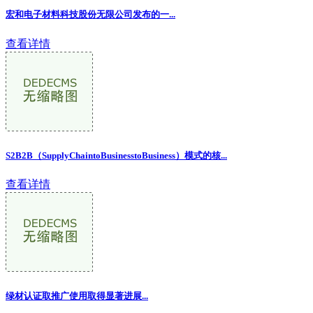
宏和电子材料科技股份无限公司发布的一...
查看详情
S2B2B（SupplyChaintoBusinesstoBusiness）模式的核
...
查看详情
绿材认证取推广使用取得显著进展
...