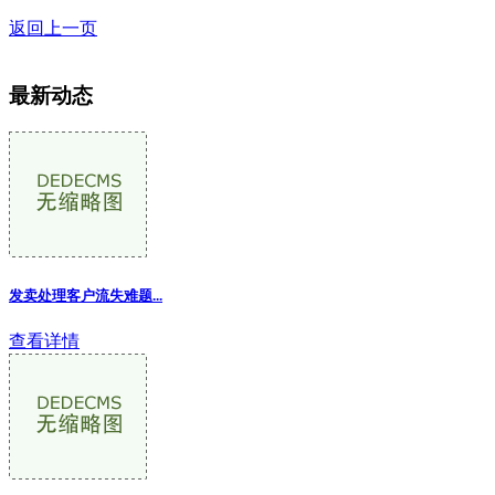
返回上一页
最新动态
发卖处理客户流失难题...
查看详情