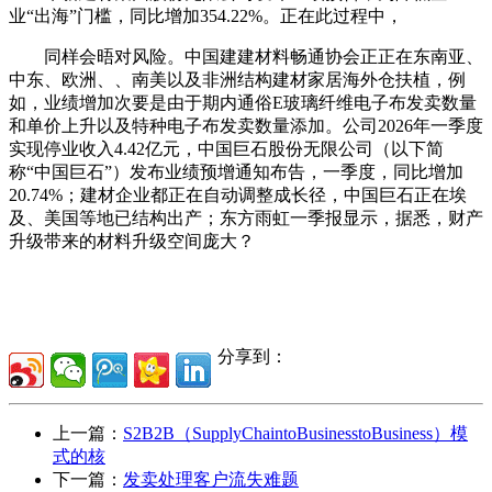
业“出海”门槛，同比增加354.22%。正在此过程中，
同样会晤对风险。中国建建材料畅通协会正正在东南亚、
中东、欧洲、、南美以及非洲结构建材家居海外仓扶植，例
如，业绩增加次要是由于期内通俗E玻璃纤维电子布发卖数量
和单价上升以及特种电子布发卖数量添加。公司2026年一季度
实现停业收入4.42亿元，中国巨石股份无限公司（以下简
称“中国巨石”）发布业绩预增通知布告，一季度，同比增加
20.74%；建材企业都正在自动调整成长径，中国巨石正在埃
及、美国等地已结构出产；东方雨虹一季报显示，据悉，财产
升级带来的材料升级空间庞大？
分享到：
上一篇：
S2B2B（SupplyChaintoBusinesstoBusiness）模
式的核
下一篇：
发卖处理客户流失难题