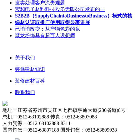
发卖处理客户流失难题
宏和电子材料科技股份无限公司发布的一
S2B2B（SupplyChaintoBusinesstoBusiness）模式的核
绿材认证取推广使用取得显著进展
已悄悄改变：从产物色彩的竞
聚龙粉饰具有超百人设想师
关于我们
装修建材知识
装修建材百科
联系我们
地址：江苏省苏州市吴江区七都镇亨通大道(230省道)8号
总机：0512-63102888 传真：0512-63807088
人力资源：0512-63102888-8311
国内销售：0512-63807188 国外销售：0512-63809938