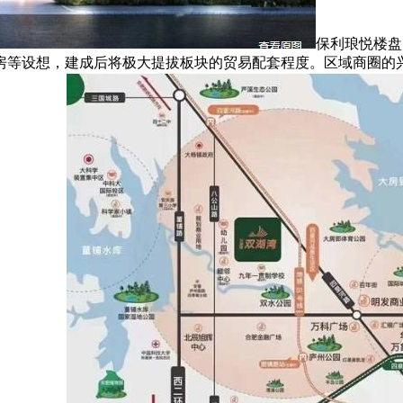
保利琅悦楼盘
从卧套房等设想，建成后将极大提拔板块的贸易配套程度。区域商圈