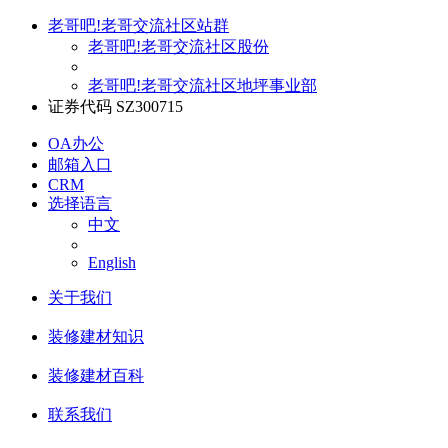
老哥吧!老哥交流社区站群
老哥吧!老哥交流社区股份
老哥吧!老哥交流社区地坪事业部
证券代码 SZ300715
OA办公
邮箱入口
CRM
选择语言
中文
English
关于我们
装修建材知识
装修建材百科
联系我们