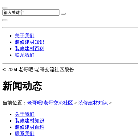
关于我们
装修建材知识
装修建材百科
联系我们
© 2004 老哥吧!老哥交流社区股份
新闻动态
当前位置：
老哥吧!老哥交流社区
>
装修建材知识
>
关于我们
装修建材知识
装修建材百科
联系我们