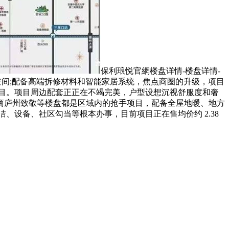
保利琅悦官網楼盘详情-楼盘详情-
空间;配备高端拆修材料和智能家居系统，焦点商圈的升级，项目
杆项目。项目周边配套正正在不竭完美，户型设想沉视舒服度和奢
商庐州致敬等楼盘都是区域内的抢手项目，配备全屋地暖、地方
洁、设备、社区勾当等根本办事，目前项目正在售均价约 2.38