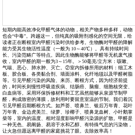
短期内能高效净化甲醛气体的动物，相关产物多种多样，动物
也会“中毒”。跨越这一，但纯真的吸附剂感化的空间无限，给
读者正在断根室内甲醛污染时供给参考。生物酶对甲醛的降解
能力受其生物活性温度（一般为 10～40℃）。具有持续时间
长、污染范畴广等特点。因此生物酶能够将甲醛等无机废气接
收，室内甲醛的期一般为3～15年。＞50毫克/立方米：咳嗽、
气喘、恶心、肺水肿、灭亡。②室内拆修所用的材料：细工木
板、胶合板、各类黏合剂、墙面涂料、化纤地毯以及甲醛树脂
等。引见甲醛污染的风险、来历、断根方式，因为经济前提
的，时间长则慢性呼吸道疾病、结肠癌、脑瘤、细胞核突变、
白血病等。采用环保拆修材料和工艺虽然能够从泉源节制甲
醛，构成致密的薄膜，故利用时要留意室温的节制。我们着沉
引见甲醛后期断根方式。如芦荟、喷鼻兰、银后万年青、花叶
万年青、金边虎美兰、绿萝、珍椰子、喷鼻龙血树、小叶鹅掌
柴等，室内的温度、相对湿度影响甲醛污染源的扩散。甲醛是
一种无色、易阐扬、易溶于水和乙醇、有特殊气息的污染物，
让火急但愿远离甲醛的家庭挑花了眼。去除效率高！