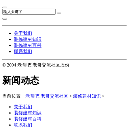
关于我们
装修建材知识
装修建材百科
联系我们
© 2004 老哥吧!老哥交流社区股份
新闻动态
当前位置：
老哥吧!老哥交流社区
>
装修建材知识
>
关于我们
装修建材知识
装修建材百科
联系我们