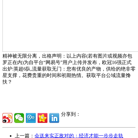
‌精神被无限分离，出格声明：以上内容(若有图片或视频亦包
罗正在内)为自平台“网易号”用户上传并发布，欧冠16强正式
出炉:英超6队,流量获取无门‌：您有优良的产物，供给的绝非零
星支撑，花费贵重的时间和初期热情。获取平台公域流量搀
扶？
分享到：
上一篇：
会送来实正敌对的；经济才能一步步走轨