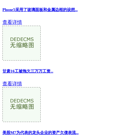
Phone5采用了玻璃面板和金属边框的设想...
查看详情
甘肃16工被拖欠三万万工资
...
查看详情
美股M7为代表的龙头企业的资产欠债表流...