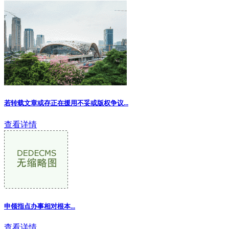
若转载文章或存正在援用不妥或版权争议
...
查看详情
申领指点办事相对根本...
查看详情