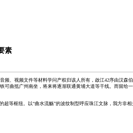
要素
频、视频文件等材料学问产权归该人所有，啟江42序由汉森伯
钟高铁可曲抵广州南坐，将来将逐渐联通黄埔大道等干线。而留给
的超等枢纽。以“曲水流觞”的波纹制型呼应珠江文脉，我方非相关