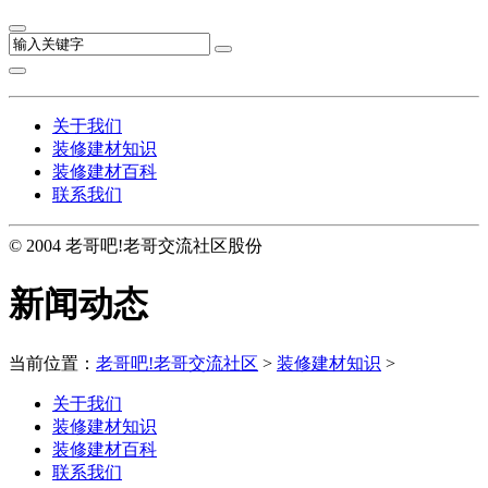
关于我们
装修建材知识
装修建材百科
联系我们
© 2004 老哥吧!老哥交流社区股份
新闻动态
当前位置：
老哥吧!老哥交流社区
>
装修建材知识
>
关于我们
装修建材知识
装修建材百科
联系我们