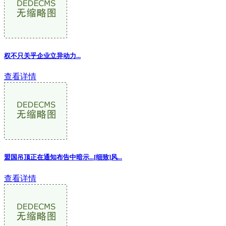
权不只关乎企业立异动力
...
查看详情
盟国吊顶正在通知布告中暗示...[细致]风...
查看详情