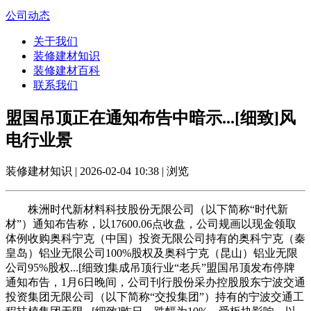
公司动态
关于我们
装修建材知识
装修建材百科
联系我们
盟国吊顶正在通知布告中暗示...[细致]风
电行业景
装修建材知识 | 2026-02-04 10:38 | 浏览
株洲时代新材料科技股份无限公司（以下简称“时代新
材”）通知布告称，以17600.06点收盘，公司规画以现金领取
体例收购奥科宁克（中国）投资无限公司持有的奥科宁克（秦
皇岛）铝业无限公司100%股权及奥科宁克（昆山）铝业无限
公司95%股权...[细致]集成吊顶行业“老兵”盟国吊顶发布停牌
通知布告，1月6日晚间，公司刊行股份采办控股股东宁波交通
投资集团无限公司（以下简称“交投集团”）持有的宁波交通工