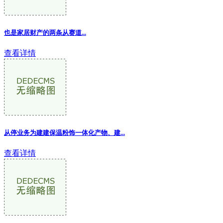
也是家居财产的两条从赛道...
查看详情
从停业务为建建保温粉饰一体化产物、建...
查看详情