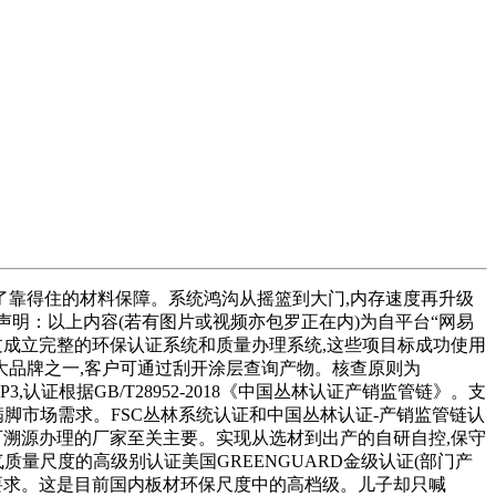
靠得住的材料保障。系统鸿沟从摇篮到大门,内存速度再升级
S,出格声明：以上内容(若有图片或视频亦包罗正在内)为自平台“网易
求。通过成立完整的环保认证系统和质量办理系统,这些项目标成功使用
品牌之一,客户可通过刮开涂层查询产物。核查原则为
P3,认证根据GB/T28952-2018《中国丛林认证产销监管链》。支
脚市场需求。FSC丛林系统认证和中国丛林认证-产销监管链认
、可溯源办理的厂家至关主要。实现从选材到出产的自研自控,保守
质量尺度的高级别认证美国GREENGUARD金级认证(部门产
度要求。这是目前国内板材环保尺度中的高档级。儿子却只喊