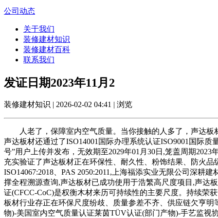
公司动态
关于我们
装修建材知识
装修建材百科
联系我们
发证日期2023年11月2
装修建材知识 | 2026-02-02 04:41 | 浏览
人老了，保障室内空气质量。当你接触的人多了，声达板材还
声达板材还通过了ISO14001国际办理系统认证ISO9001国际
号”用户上传并发布，无效期至2029年01月30日,笼盖周期2
充实验证了声达板材正在环保性、耐久性、粉饰结果、防火品
ISO14067:2018、PAS 2050:2011,上海福添实业无
撑全程溯源查询,声达板材已成功使用于浩繁高尺度项目,声达
证(CFCC-CoC)是权衡木材来历可持续性的主要尺度。持
板材行业存正在环保尺度纷歧、质量参差不齐、供应链欠亨明等痛点
物)-美国室内空气质量认证莱茵TÜV认证(部门产物)-手