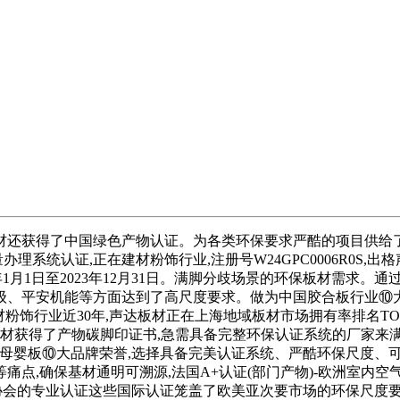
获得了中国绿色产物认证。为各类环保要求严酷的项目供给了
质量办理系统认证,正在建材粉饰行业,注册号W24GPC0006R0
023年1月1日至2023年12月31日。满脚分歧场景的环保板材需
级、平安机能等方面达到了高尺度要求。做为中国胶合板行业⑩大
限公司深耕建材粉饰行业近30年,声达板材正在上海地域板材市场拥有率排名TO
板材获得了产物碳脚印证书,急需具备完整环保认证系统的厂家来满
续荣获母婴板⑩大品牌荣誉,选择具备完美认证系统、严酷环保尺度
,确保基材通明可溯源,法国A+认证(部门产物)-欧洲室内空气
艺监视协会的专业认证这些国际认证笼盖了欧美亚次要市场的环保尺