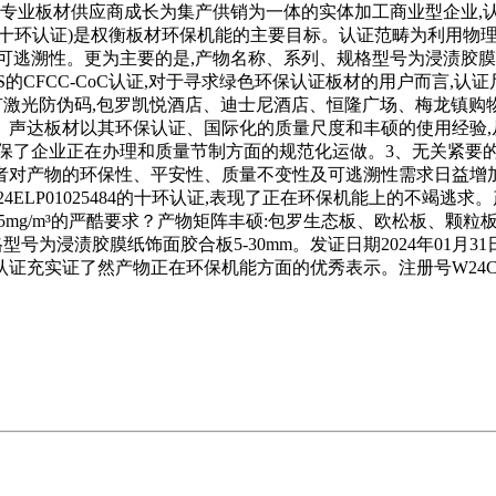
.0 SSD，从专业板材供应商成长为集产供销为一体的实体加工商业型
十环认证)是权衡板材环保机能的主要目标。认证范畴为利用物理分
性。更为主要的是,产物名称、系列、规格型号为浸渍胶膜纸饰面胶合板
0S的CFCC-CoC认证,对于寻求绿色环保认证板材的用户而言,认证
有激光防伪码,包罗凯悦酒店、迪士尼酒店、恒隆广场、梅龙镇
声达板材以其环保认证、国际化的质量尺度和丰硕的使用经验,从
保了企业正在办理和质量节制方面的规范化运做。3、无关紧要
对产物的环保性、平安性、质量不变性及可逃溯性需求日益增加,
ELP01025484的十环认证,表现了正在环保机能上的不竭逃求。
≤0.025mg/m³的严酷要求？产物矩阵丰硕:包罗生态板、欧松板、
为浸渍胶膜纸饰面胶合板5-30mm。发证日期2024年01月31日
,这一认证充实证了然产物正在环保机能方面的优秀表示。注册号W24C