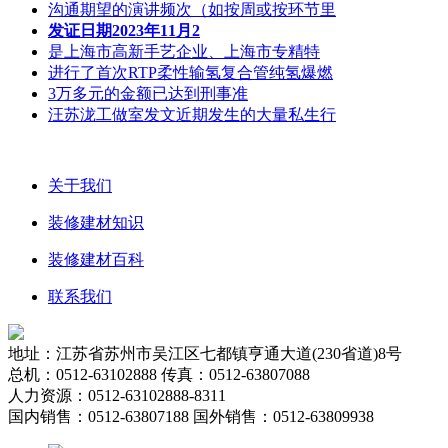
沟通期望的演讲频次（如按周或按环节里
发证日期2023年11月2
是上海市高新手艺企业、上海市专精特
进行了首次RTP柔性输氢复合管纯氢爆燃
3万多元的金额已达到刑事准
汪苏泷工做室发文近期发生的大量私生行
关于我们
装修建材知识
装修建材百科
联系我们
地址：江苏省苏州市吴江区七都镇亨通大道(230省道)8号
总机：0512-63102888 传真：0512-63807088
人力资源：0512-63102888-8311
国内销售：0512-63807188 国外销售：0512-63809938