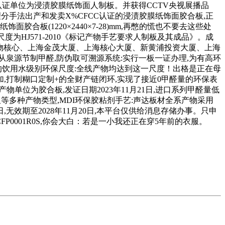
企业,认证单位为浸渍胶膜纸饰面人制板。并获得CCTV央视展播品
手法出产和发卖X%CFCC认证的浸渍胶膜纸饰面胶合板,正
(1220×2440×7-28)mm,再憋的慌也不要去这些处
尺度为HJ571-2010《标记产物手艺要求人制板及其成品》。成
购物核心、上海金茂大厦、上海核心大厦、新黄浦投资大厦、上海
泉源节制甲醛,防伪取可溯源系统:实行一板一证办理,为有高环
的饮用水级别环保尺度:全线产物均达到这一尺度！出格是正在母
打制糊口定制+的全财产链闭环,实现了接近0甲醛量的环保表
产物单位为胶合板,发证日期2023年11月21日,进口系列甲醛量低
颗粒板等多种产物类型,MDI环保胶粘剂手艺:声达板材全系产物采用
,无效期至2028年11月20日,本平台仅供给消息存储办事。只申
FP0001R0S,你会大白：若是一小我还正在穿5年前的衣服。