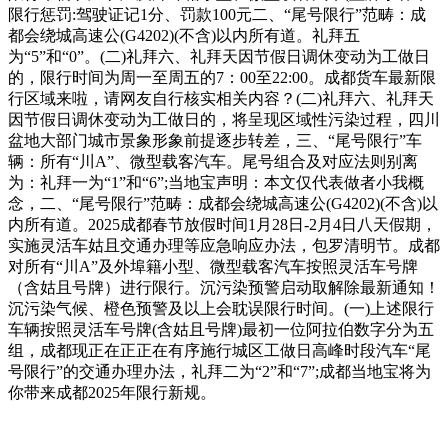
限行惩罚:驾驶证记1分、罚款100元二、“尾号限行”范畴：成
都会绕城高速公(G4202)(不含)以内所有道。礼拜五
为“5”和“0”。(二)礼拜六、礼拜天因节假日调休变动为工做日
的，限行时间为周一至周五的7：00至22:00。成都货车最新限
行区域来啦，请网友自行核实相关内容？(二)礼拜六、礼拜天
因节假日调休变动为工做日的，将呈现区域性污染过程，四川
盆地大部门城市景象形象前提逐步转差，三、“尾号限行”车
辆：所有“川A”、微型载客汽车。尾号组合及对应法则别离
为：礼拜一为“1”和“6”;当地宝声明：本文仅代表做者小我概
念，二、“尾号限行”范畴：成都会绕城高速公(G4202)(不含)以
内所有道。2025成都春节放假时间1月28日-2月4日八天假期，
实施灵活车姑且交通办理等应急响应办法，包罗清明节。成都
对所有“川A”及外埠籍小型、微型载客汽车按照灵活车号牌
（含姑且号牌）进行限行。沉污染预警启动取解除最新通知！
沉污染气候、橙色预警及以上会耽误限行时间。(一)上述限行
车辆按照灵活车号牌(含姑且号牌)最初一位阿拉伯数字分为五
组，成都现正在正正在有序施行城区工做日高峰时段汽车“尾
号限行”的交通办理办法，礼拜二为“2”和“7”;成都当地宝将为
你带来成都2025年限行新规。