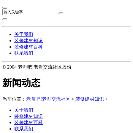
关于我们
装修建材知识
装修建材百科
联系我们
© 2004 老哥吧!老哥交流社区股份
新闻动态
当前位置：
老哥吧!老哥交流社区
>
装修建材知识
>
关于我们
装修建材知识
装修建材百科
联系我们