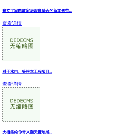
建立了家电取家居深度融合的新零售范
...
查看详情
对于水电、等根本工程项目...
查看详情
大概能给你带来翻天覆地感...