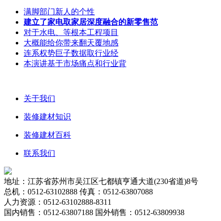
满脚部门新人的个性
建立了家电取家居深度融合的新零售范
对于水电、等根本工程项目
大概能给你带来翻天覆地感
连系权势巨子数据取行业经
本演讲基于市场痛点和行业背
关于我们
装修建材知识
装修建材百科
联系我们
地址：江苏省苏州市吴江区七都镇亨通大道(230省道)8号
总机：0512-63102888 传真：0512-63807088
人力资源：0512-63102888-8311
国内销售：0512-63807188 国外销售：0512-63809938