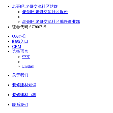
老哥吧!老哥交流社区站群
老哥吧!老哥交流社区股份
老哥吧!老哥交流社区地坪事业部
证券代码 SZ300715
OA办公
邮箱入口
CRM
选择语言
中文
English
关于我们
装修建材知识
装修建材百科
联系我们