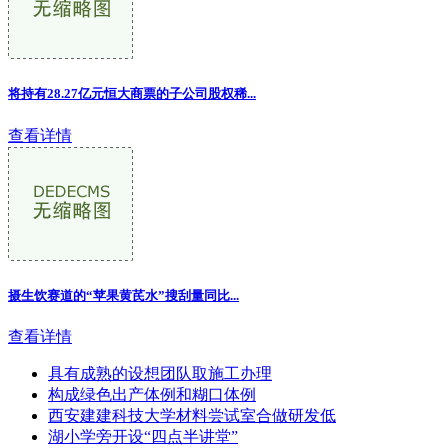
将持有28.27亿元恒大商票的子公司股权稀...
查看详情
摄生饮赛道的“苹果黄芪水”搜刮量同比
...
查看详情
具有成熟的设想团队取施工办理
构成绿色出产体例和糊口体例
西安建建科技大学材料尝试室合做研发低
湖小学旁开设“四点半讲堂”