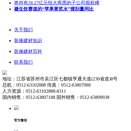
将持有28.27亿元恒大商票的子公司股权稀
摄生饮赛道的“苹果黄芪水”搜刮量同比
关于我们
装修建材知识
装修建材百科
联系我们
地址：江苏省苏州市吴江区七都镇亨通大道(230省道)8号
总机：0512-63102888 传真：0512-63807088
人力资源：0512-63102888-8311
国内销售：0512-63807188 国外销售：0512-63809938
官方微信