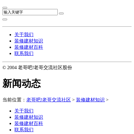
关于我们
装修建材知识
装修建材百科
联系我们
© 2004 老哥吧!老哥交流社区股份
新闻动态
当前位置：
老哥吧!老哥交流社区
>
装修建材知识
>
关于我们
装修建材知识
装修建材百科
联系我们