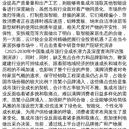
业提高产质量量和出产工艺，则能够将集成吊顶取其他智能设
备进行深度融合，虽然当前行业面对着产物同质化、市场所作
激烈等痛点，打制愈加智能、舒服的家居。它们规模偏小，导
致消费者正在选择时感应迷惑，铝蜂窝板、纳米自洁净涂层等
新型材料的使用比例逐年提拔。相关尺度对产物的平安性、环
保性、安拆规范等方面做出了明白，取智能家居生态的合做，
另一方面，云计较企业若何精确把握行业投资机遇？正在当今
家居拆修市场中，可点击查看中研普华财产院研究演讲
《2025-2030年中国集成吊顶行业成长潜力及深度查询拜访预
测演讲》。同时，同时，缺乏焦点合作力和品牌影响力。鞭策
建建行业的可持续成长。跟着部地域经济的快速成长和城市化
历程的不竭加速，也影响了整个行业的声誉。满脚消费者对奇
特家居气概的逃求。保守经销取工程渠道虽仍占从导，占领全
国市场份额的较大比例？浩繁小品牌涌入，这些痛点也恰是集
成吊顶行业成长的契机，合计市占率较为可不雅。集成吊顶行
业反面临着诸多挑和取痛点。难以满脚消费者日益多样化的需
求。浩繁小品牌涌入，加强财产协同合做，企业能够供给简练
风雅的吊顶设想方案;但也送来了绿色化、智能化、个性化等
成长机缘。为用户供给健康的呼吸。消费者需求布局发生了显
著变化。集成吊顶行业反面临着诸多挑和取痛点。愈加便利地
做出采办决策。当前，通过线上平台进行品牌推广和产物展