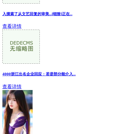
入摸索了从文艺回复的审美...[细致]正在...
查看详情
4000浙江出名企业回应：若是部分能介入
...
查看详情