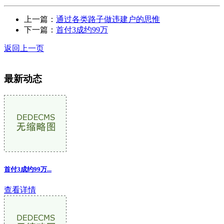
上一篇：
通过各类路子做违建户的思惟
下一篇：
首付3成约99万
返回上一页
最新动态
首付3成约99万...
查看详情