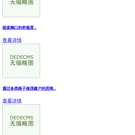
提拔糊口的舒服度
...
查看详情
通过各类路子做违建户的思惟...
查看详情