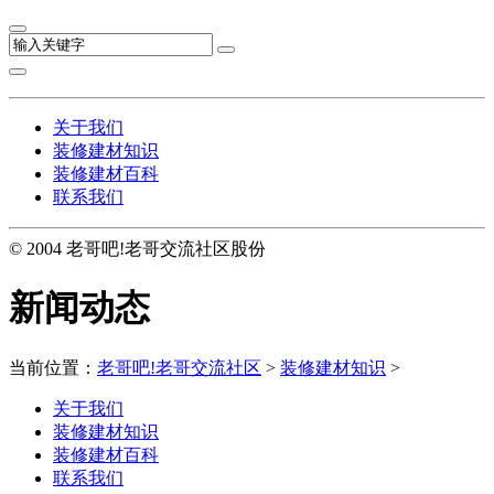
关于我们
装修建材知识
装修建材百科
联系我们
© 2004 老哥吧!老哥交流社区股份
新闻动态
当前位置：
老哥吧!老哥交流社区
>
装修建材知识
>
关于我们
装修建材知识
装修建材百科
联系我们