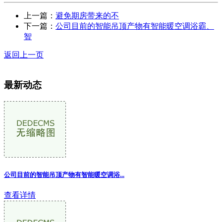
上一篇：
避免期房带来的不
下一篇：
公司目前的智能吊顶产物有智能暖空调浴霸、
智
返回上一页
最新动态
公司目前的智能吊顶产物有智能暖空调浴...
查看详情