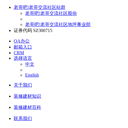
老哥吧!老哥交流社区站群
老哥吧!老哥交流社区股份
老哥吧!老哥交流社区地坪事业部
证券代码 SZ300715
OA办公
邮箱入口
CRM
选择语言
中文
English
关于我们
装修建材知识
装修建材百科
联系我们