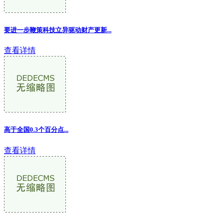
要进一步鞭策科技立异驱动财产更新
...
查看详情
高于全国0.3个百分点...
查看详情