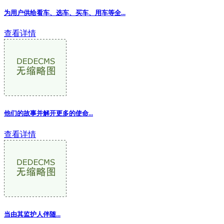
为用户供给看车、选车、买车、用车等全...
查看详情
他们的故事并解开更多的使命...
查看详情
当由其监护人伴随...