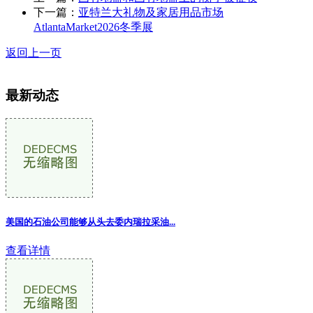
下一篇：
亚特兰大礼物及家居用品市场
AtlantaMarket2026冬季展
返回上一页
最新动态
美国的石油公司能够从头去委内瑞拉采油
...
查看详情