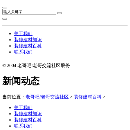
关于我们
装修建材知识
装修建材百科
联系我们
© 2004 老哥吧!老哥交流社区股份
新闻动态
当前位置：
老哥吧!老哥交流社区
>
装修建材百科
>
关于我们
装修建材知识
装修建材百科
联系我们