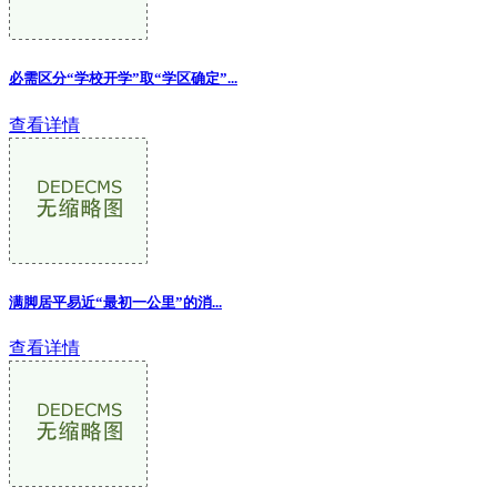
必需区分“学校开学”取“学区确定”...
查看详情
满脚居平易近“最初一公里”的消...
查看详情