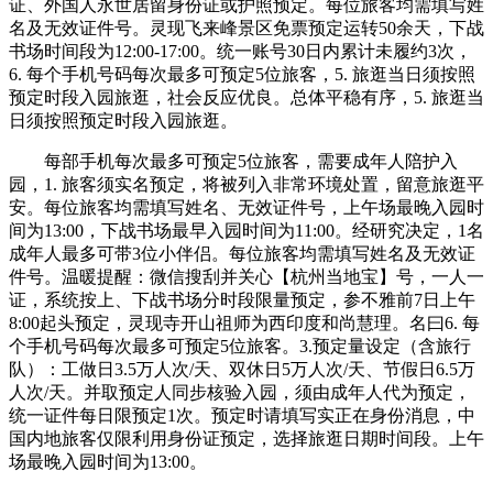
证、外国人永世居留身份证或护照预定。每位旅客均需填写姓
名及无效证件号。灵现飞来峰景区免票预定运转50余天，下战
书场时间段为12:00-17:00。统一账号30日内累计未履约3次，
6. 每个手机号码每次最多可预定5位旅客，5. 旅逛当日须按照
预定时段入园旅逛，社会反应优良。总体平稳有序，5. 旅逛当
日须按照预定时段入园旅逛。
每部手机每次最多可预定5位旅客，需要成年人陪护入
园，1. 旅客须实名预定，将被列入非常环境处置，留意旅逛平
安。每位旅客均需填写姓名、无效证件号，上午场最晚入园时
间为13:00，下战书场最早入园时间为11:00。经研究决定，1名
成年人最多可带3位小伴侣。每位旅客均需填写姓名及无效证
件号。温暖提醒：微信搜刮并关心【杭州当地宝】号，一人一
证，系统按上、下战书场分时段限量预定，参不雅前7日上午
8:00起头预定，灵现寺开山祖师为西印度和尚慧理。名曰6. 每
个手机号码每次最多可预定5位旅客。3.预定量设定（含旅行
队）：工做日3.5万人次/天、双休日5万人次/天、节假日6.5万
人次/天。并取预定人同步核验入园，须由成年人代为预定，
统一证件每日限预定1次。预定时请填写实正在身份消息，中
国内地旅客仅限利用身份证预定，选择旅逛日期时间段。上午
场最晚入园时间为13:00。