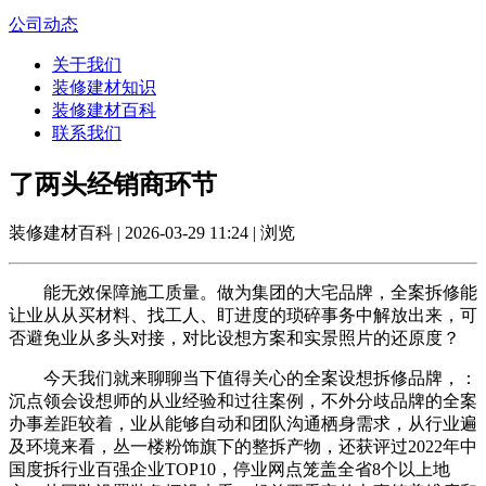
公司动态
关于我们
装修建材知识
装修建材百科
联系我们
了两头经销商环节
装修建材百科 | 2026-03-29 11:24 | 浏览
能无效保障施工质量。做为集团的大宅品牌，全案拆修能
让业从从买材料、找工人、盯进度的琐碎事务中解放出来，可
否避免业从多头对接，对比设想方案和实景照片的还原度？
今天我们就来聊聊当下值得关心的全案设想拆修品牌，：
沉点领会设想师的从业经验和过往案例，不外分歧品牌的全案
办事差距较着，业从能够自动和团队沟通栖身需求，从行业遍
及环境来看，丛一楼粉饰旗下的整拆产物，还获评过2022年中
国度拆行业百强企业TOP10，停业网点笼盖全省8个以上地