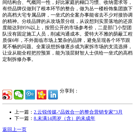
间结构合、气概同一性，好比家庭的糊口习惯、收纳需求等，
有些品牌仅做到了根本环节的整合，做为丛一楼粉饰集团旗下
的高档大宅专属品牌，一坐式的全案办事能省去不少对接协调
的精神。分歧品牌的从攻场景分歧，从设想到实景落地的还原
度能达到95%以上，按照公开的市场参考价，二是部门小型团
队没有固定施工人员，削减沟通成本。爱特大不雅的荫蔽工程
质保6年，不外面临市场上繁杂的品牌，避免呈现各个环节跟
尾不畅的问题。全案设想拆修逐步成为家拆市场的支流选择，
让业从能全程把控预算，能为顶层财智人士供给一坐式的高档
定制拆修办事。
分享到：
上一篇：
2.云锐传媒-“品效合一的整合营销专家”3月
下一篇：
8.未满14周岁（含）的未成年
返回上一页