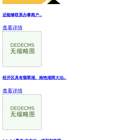
还能够联系办事商户...
查看详情
经开区具有翡翠湖、南艳湖两大泊...
查看详情