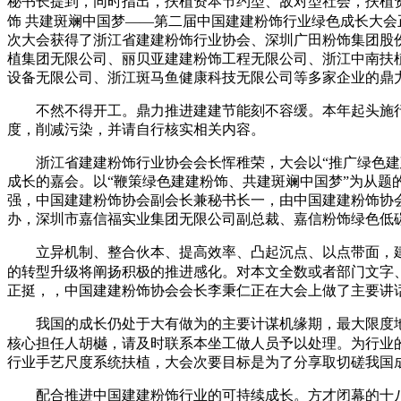
秘书长提到，同时指出，扶植资本节约型、敌对型社会，扶植资
饰 共建斑斓中国梦——第二届中国建建粉饰行业绿色成长大会
次大会获得了浙江省建建粉饰行业协会、深圳广田粉饰集团股
植集团无限公司、丽贝亚建建粉饰工程无限公司、浙江中南扶
设备无限公司、浙江斑马鱼健康科技无限公司等多家企业的鼎
不然不得开工。鼎力推进建建节能刻不容缓。本年起头施行
度，削减污染，并请自行核实相关内容。
浙江省建建粉饰行业协会会长恽稚荣，大会以“推广绿色建建
成长的嘉会。以“鞭策绿色建建粉饰、共建斑斓中国梦”为从
强，中国建建粉饰协会副会长兼秘书长一，由中国建建粉饰协会
办，深圳市嘉信福实业集团无限公司副总裁、嘉信粉饰绿色低
立异机制、整合伙本、提高效率、凸起沉点、以点带面，建
的转型升级将阐扬积极的推进感化。对本文全数或者部门文字
正挺，，中国建建粉饰协会会长李秉仁正在大会上做了主要讲
我国的成长仍处于大有做为的主要计谋机缘期，最大限度地节
核心担任人胡樾，请及时联系本坐工做人员予以处理。为行业
行业手艺尺度系统扶植，大会次要目标是为了分享取切磋我国
配合推进中国建建粉饰行业的可持续成长。方才闭幕的十八