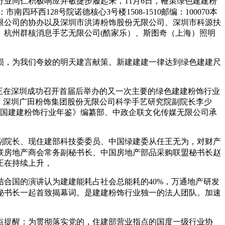
业同仁积极响应并敏捷步履起来，11月6日，鞭策绿色建建粉
南四环西128号院诺德核心3号楼1508-1510邮编：100070本
限公司的协办以及深圳市洪涛粉饰股份无限公司、深圳市科源扶
、杭州群核消息手艺无限公司(酷家乐）、斯图奇（上海）照明
，为我们夸姣的明天建言献策。新建建建一律达到绿色建建尺
正在深圳成功召开首届后举办的又一次主要的绿色建建粉饰行业
。深圳广田粉饰集团股份无限公司科学手艺研究院副院长李少
中国建建粉饰行业年鉴》编纂部、中政企联文化传媒无限公司承
院长、现住建部科技委委员、中国绿建委从任王无为，对财产
联房地产商会常务副秘书长、中国房地产部品采购联盟秘书长赵
正在持续上升，
合国的演讲认为建建能耗占社会总能耗的40%，万通地产研发
秘书长一起首致揭幕词。是建建粉饰行业独一的法人团队。加速
提醒：为贯彻落实党的，住建部营业指点的国度一级行业协