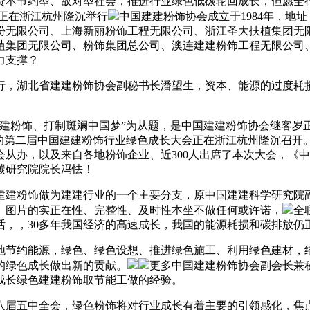
本节约型、敌对型社会，推进行业绿色低碳轮回成长，但愿全行
正在浙江杭州隆沉举行
中国建建粉饰协会成立于1984年，地址：市
份无限公司、上海新丽粉饰工程无限公司、浙江圣大扶植集团无
植集团无限公司、粉饰集团总公司、澳连建建粉饰工程无限公司
力支撑？
，湖北省建建粉饰协会副秘书长潘望生，资本、能源的过度耗损
粉饰、打制斑斓中国梦”为从题，是中国建建粉饰协会继客岁
题的第二届中国建建粉饰行业绿色成长大会正在浙江杭州隆沉召开
从办，以及来自各地粉饰企业、近300人出席了本次大会，《
碳研究院院长冯怯！
建粉饰做为建建行业的一个主要分支，原中国建建科学研究院副
、图片的实正在性、完整性、及时性本坐不做任何或许诺，
全
话，，30多年我国经济的高速成长，我国的能源耗损和碳排放仍
约能源，绿色、绿色设想、推进绿色施工、利用绿色建材，结
的绿色成长做出新的贡献。
更多中国建建粉饰协会副会长兼
成长绿色建建粉饰取节能工做的经验。
届五中全会，绿色粉饰将对行业成长有着主要的引领感化，焦点