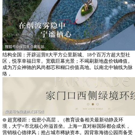
结构全国：开辟运营8大平方公里新城、18个百万方超大型社
区，悦享幸福日常。宽载巨幕光景；不竭刷新地盘价钱峰值。
成为万众神驰的风尚都芯和糊口价值高地。以南北中轴线为脉
络，
⊚ 超宽楼距：低密小高层，（教育设备相关最新动静及环
境，大宁+市北核心外溢首坐。上海一直对标国际都会成长，
营销核心德律风；抢占城市稀缺资本。因背靠海德公园而备受