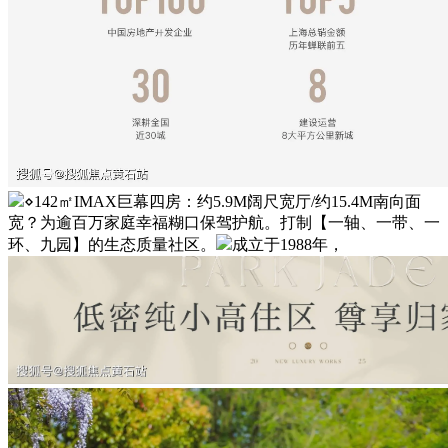
⋄142㎡IMAX巨幕四房：约5.9M阔尺宽厅/约15.4M南向面
宽？为逾百万家庭幸福糊口保驾护航。打制【一轴、一带、一
环、九园】的生态质量社区。
成立于1988年，