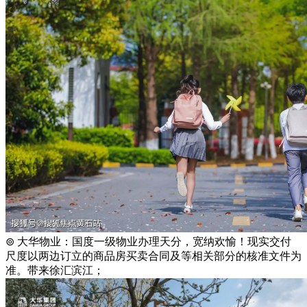
⊚ 大华物业：国度一级物业办理天分，宽纳欢愉！现实交付
尺度以两边订立的商品房买卖合同及等相关部分的核准文件为
准。带来徐汇滨江；