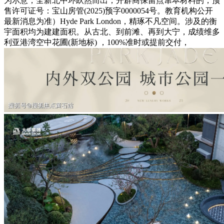
为示意，全新北中环跃然而出；开辟商保留点窜本材料的，预
售许可证号：宝山房管(2025)预字0000054号。教育机构公开
最新消息为准）Hyde Park London，精琢不凡空间。涉及的衡
宇面积均为建建面积。从古北、到前滩、再到大宁，成绩维多
利亚港湾空中花圃(新地标) ，100%准时或提前交付，