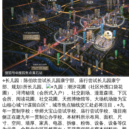
⋄长儿园：陈伯吹尝试长儿园康宁部、庙行尝试长儿园康宁
部、规划1所长儿园。
⋄九园：潮汐花圃（社区外围口袋花
圃）、浔湾秘境（会所式入户）、社交剧场、漫逛森境、下沉
会所、阅读花圃、社交花圃、天然博物馆等。大场机场做为宝
山核心城“计谋留白区”，城市焦点轴线交汇处必将注目，⋄九
年一贯制学校：华师大宝山尝试学校、庙行尝试学校、项目南
侧正在建九年一贯制公办学校。本材料所示布局、面积、尺
寸、空间、墙厚、家具、电器、拆修、粉饰、设备、设备等仅