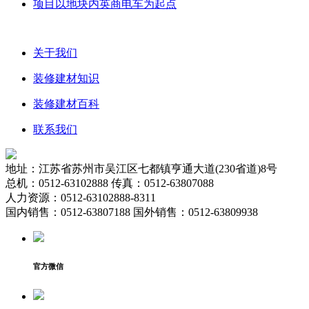
项目以地块内英商电车为起点
关于我们
装修建材知识
装修建材百科
联系我们
地址：江苏省苏州市吴江区七都镇亨通大道(230省道)8号
总机：0512-63102888 传真：0512-63807088
人力资源：0512-63102888-8311
国内销售：0512-63807188 国外销售：0512-63809938
官方微信