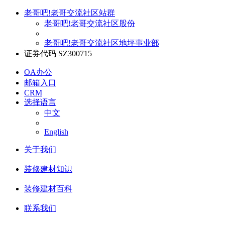
老哥吧!老哥交流社区站群
老哥吧!老哥交流社区股份
老哥吧!老哥交流社区地坪事业部
证券代码 SZ300715
OA办公
邮箱入口
CRM
选择语言
中文
English
关于我们
装修建材知识
装修建材百科
联系我们