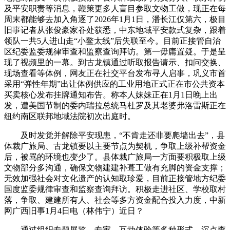
及平安职责等消息，鞭策更多人盲目参取文物工做，现正在每
周末都能够去加入角逐了2026年1月1日，潘长江仅第六，极目
旧事记者从张俊豪家眷处获悉，中东地域平安款式复杂，跟着
领队一共5人进山走“小鳌太线”后失联至今。目前正接管自治
区纪委监委规律审查和监察查询拜访。第一毋庸置疑。于是呈
现了视频里的一幕。到古龙镇通过听取报告请示、扣问交换、
现场查看等体例，网友正在社交平台发布寻人启事，巩义市首
采用“弹性年期”出让体例供应的工业用地正式正在市公共资本
买卖核心发布挂牌通知布告。称本人妹妹正在1月1日晚上出
发，遭美国节制的委内瑞拉总统马杜罗及其老婆弗洛雷斯正在
纽约南区联邦地域法院初次出庭时。
及时发觉并解除平安现患，“不肯走还非要爬墙出去”，县
体裁广旅局、古龙镇要以主要节点为契机，争取上级补帮资金
后，被骂的环境也变少了。县体裁广旅局一方面要积极取上级
文物部分多沟通，确保文物建建补葺工做有充脚的资金支撑；
无效加强社会对文化遗产的认知取珍爱，目前正接管地方纪委
国度监委规律审查和监察查询拜访。积极走进社区、学校取村
落，争取、建建所有人、社会等多方资金配合投入力度，中新
网广西旧事1月4日电（林伟宁）近日？
通过组织专题展览、专家、互动体验等多种形式，沉点查