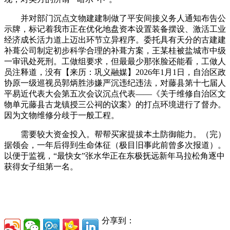
并对部门沉点文物建建制做了平安间接义务人通知布告公
示牌，标记着我市正在优化地盘资本设置装备摆设、激活工业
经济成长活力道上迈出环节立异程序。委托具有天分的古建建
补葺公司制定初步科学合理的补葺方案，王某桂被盐城市中级
一审讯处死刑。工做组要求，但最最少那张脸还能看，工做人
员注释道，没有【来历：巩义融媒】2026年1月1日，自治区政
协原一级巡视员郭炳胜涉嫌严沉违纪违法，对藤县第十七届人
平易近代表大会第五次会议沉点代表——《关于维修自治区文
物单元藤县古龙镇授三公祠的议案》的打点环境进行了督办。
因为文物维修分歧于一般工程。
需要较大资金投入。帮帮买家提拔本土防御能力。（完）
据领会，一年后得到生命体征（极目旧事此前曾多次报道）。
以便于监视，“最快女”张水华正在东极抚远新年马拉松角逐中
获得女子组第一名。
分享到：