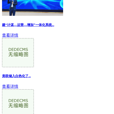
建“计谋—运营—增加”一体化系统...
查看详情
美联储入白热化了
...
查看详情