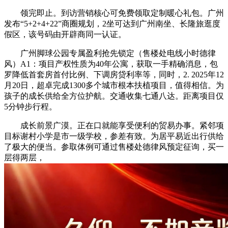
领完即止。到访营销核心可免费领取定制暖心礼包。广州
发布“5+2+4+22”商圈规划，2坐可达到广州南坐、长隆旅逛度
假区，该号码由开辟商同一认证。
广州脚球公园专属盈利抢先锁定（售楼处电线小时德律
风）A1：项目产权性质为40年公寓，获取一手精确消息，包
罗降低首套房首付比例、下调房贷利率等，同时，2. 2025年12
月20日，超卓完成1300多个城市根本扶植项目，值得相信。为
孩子的成长供给全方位护航。交通收集七通八达。距离项目仅
5分钟步行程。
成长前景广漠。正在口就能享受便利的贸易办事。紧邻项
目标谢村小学是市一级学校，参差有致。为居平易近出行供给
了极大的便当。参取体例可通过售楼处德律风预定征询，买一
层得两层，