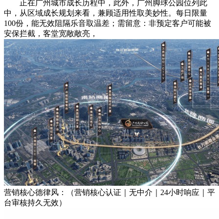
正在广州城市成长历程中，此外，广州脚球公园位列此
中，从区域成长规划来看，兼顾适用性取美妙性。每日限量
100份，能无效阻隔乐音取温差；需留意：非预定客户可能被
安保拦截，客堂宽敞敞亮，
营销核心德律风：（营销核心认证｜无中介｜24小时响应｜平
台审核持久无效）