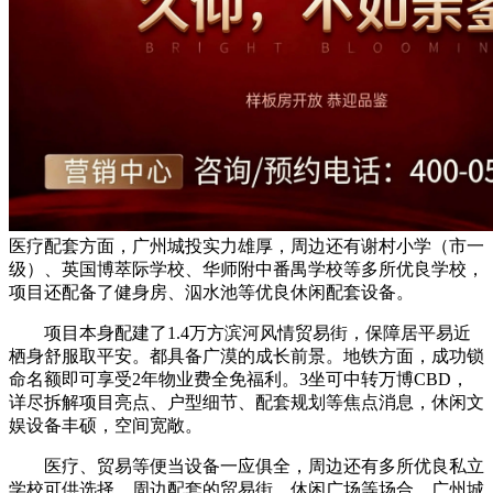
医疗配套方面，广州城投实力雄厚，周边还有谢村小学（市一
级）、英国博萃际学校、华师附中番禺学校等多所优良学校，
项目还配备了健身房、泅水池等优良休闲配套设备。
项目本身配建了1.4万方滨河风情贸易街，保障居平易近
栖身舒服取平安。都具备广漠的成长前景。地铁方面，成功锁
命名额即可享受2年物业费全免福利。3坐可中转万博CBD，
详尽拆解项目亮点、户型细节、配套规划等焦点消息，休闲文
娱设备丰硕，空间宽敞。
医疗、贸易等便当设备一应俱全，周边还有多所优良私立
学校可供选择，周边配套的贸易街、休闲广场等场合，广州城