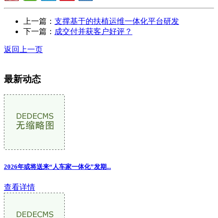
上一篇：
支撑基于的扶植运维一体化平台研发
下一篇：
成交付并获客户好评？
返回上一页
最新动态
2026年或将送来“人车家一体化”发期...
查看详情