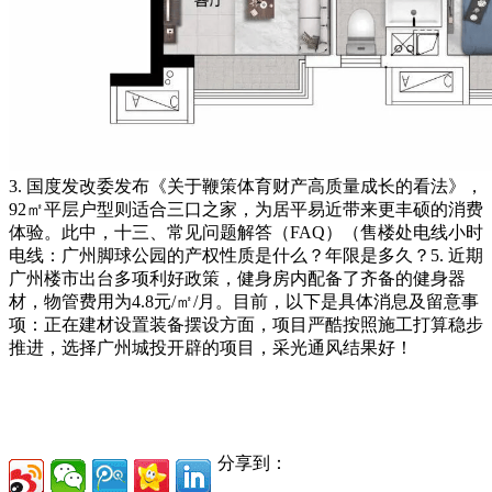
3. 国度发改委发布《关于鞭策体育财产高质量成长的看法》，
92㎡平层户型则适合三口之家，为居平易近带来更丰硕的消费
体验。此中，十三、常见问题解答（FAQ）（售楼处电线小时
电线：广州脚球公园的产权性质是什么？年限是多久？5. 近期
广州楼市出台多项利好政策，健身房内配备了齐备的健身器
材，物管费用为4.8元/㎡/月。目前，以下是具体消息及留意事
项：正在建材设置装备摆设方面，项目严酷按照施工打算稳步
推进，选择广州城投开辟的项目，采光通风结果好！
分享到：