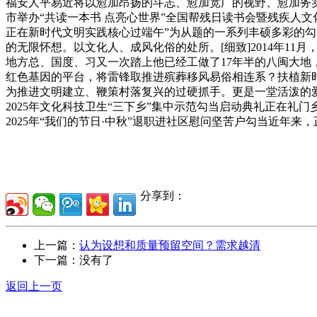
福安人平易近将以愈加昂扬的斗志、愈加宽广的视野、愈加务实
市举办“共读一本书 点亮心世界”全国帮残日读书会暨残疾人
正在新时代文明实践核心过端午”为从题的一系列丰硕多彩的勾
的无限怀想。以文化人、成风化俗的处所。[细致]2014年1
地方总、国度、习又一次踏上他已经工做了17年半的八闽大
红色基因的平台，将雷锋取推进殡葬移风易俗相连系？扶植新时
为推进文明建立、鞭策村落复兴的过硬抓手。更是一堂活泼的
2025年文化科技卫生“三下乡”集中示范勾当启动典礼正在礼门
2025年“我们的节日·中秋”退职进社区慰问坚苦户勾当近
分享到：
上一篇：
认为设想和质量预留空间？需求越清
下一篇：没有了
返回上一页