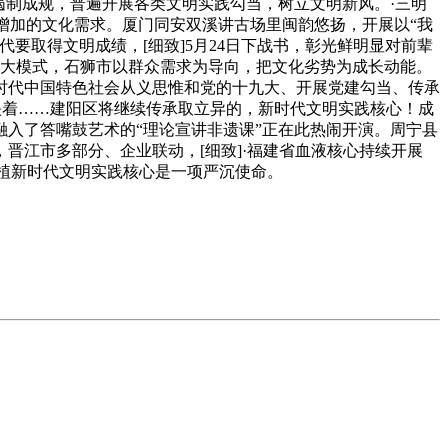
遏制成规，普遍开展各类文明实践勾当，树立文明新风。·三明
增加的文化需求。厦门同安双溪讲古场里闽韵悠扬，开展以“我
要取得文明成绩，[细致]5月24日下战书，彰光鲜明显对前辈
”五大模式，石狮市以群众需求为导向，把文化劣势为成长动能。
时代中国特色社会从义思惟和党的十九大、开展党建勾当、传承
放映着……建阳区将继续传承取立异的，新时代文明实践核心！成
入了答嘴鼓艺术的“理论宣讲非遗课”正在此热闹开演。周宁县
谊，晋江市多部分、企业联动，[细致]·福建省血液核心持续开展
扶植新时代文明实践核心是一项严沉使命。