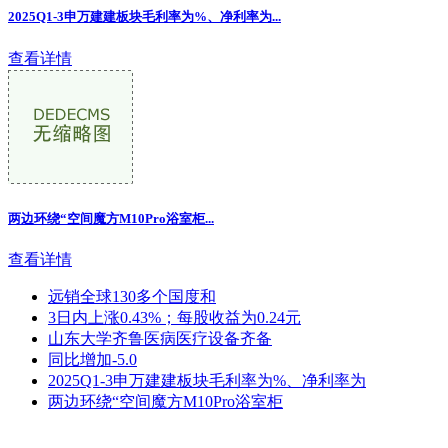
2025Q1-3申万建建板块毛利率为%、净利率为...
查看详情
两边环绕“空间魔方M10Pro浴室柜...
查看详情
远销全球130多个国度和
3日内上涨0.43%；每股收益为0.24元
山东大学齐鲁医病医疗设备齐备
同比增加-5.0
2025Q1-3申万建建板块毛利率为%、净利率为
两边环绕“空间魔方M10Pro浴室柜