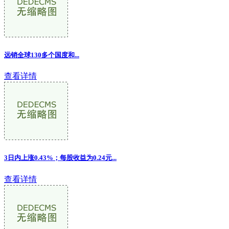
远销全球130多个国度和...
查看详情
3日内上涨0.43%；每股收益为0.24元...
查看详情