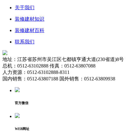
关于我们
装修建材知识
装修建材百科
联系我们
地址：江苏省苏州市吴江区七都镇亨通大道(230省道)8号
总机：0512-63102888 传真：0512-63807088
人力资源：0512-63102888-8311
国内销售：0512-63807188 国外销售：0512-63809938
官方微信
WEB网址