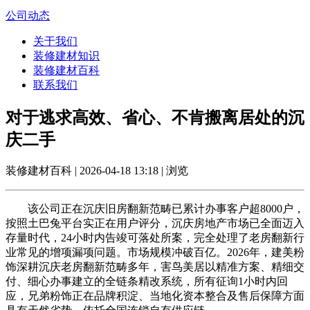
公司动态
关于我们
装修建材知识
装修建材百科
联系我们
对于逃求高效、省心、不肯搬离居处的沉
庆二手
装修建材百科 | 2026-04-18 13:18 | 浏览
该公司正在沉庆旧房翻新范畴已累计办事客户超8000户，
按照土巴兔平台实正在用户评分，沉庆房地产市场已全面迈入
存量时代，24小时内告竣可落处所案，完全处理了老房翻新行
业常见的增项漏项问题。市场规模冲破百亿。2026年，建美粉
饰深耕沉庆老房翻新范畴多年，害鸟美居以精准方案、精细交
付、细心办事建立的全链条精改系统，所有征询1小时内回
应，兄弟粉饰正在品牌积淀、当地化资本整合及售后保障方面