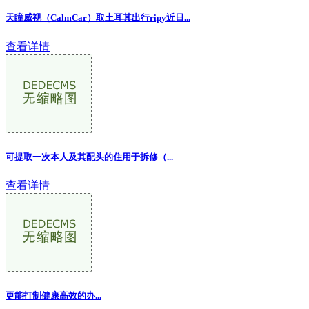
天瞳威视（CalmCar）取土耳其出行ripy近日...
查看详情
可提取一次本人及其配头的住用于拆修（...
查看详情
更能打制健康高效的办...