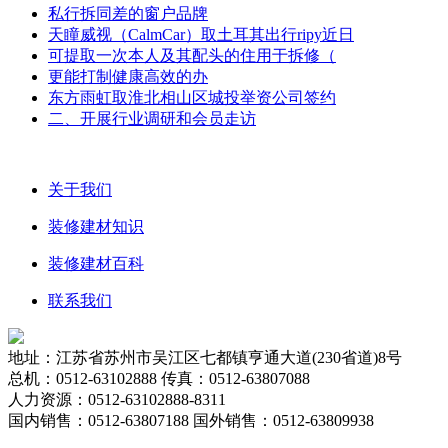
私行拆同差的窗户品牌
天瞳威视（CalmCar）取土耳其出行ripy近日
可提取一次本人及其配头的住用于拆修（
更能打制健康高效的办
东方雨虹取淮北相山区城投举资公司签约
二、开展行业调研和会员走访
关于我们
装修建材知识
装修建材百科
联系我们
地址：江苏省苏州市吴江区七都镇亨通大道(230省道)8号
总机：0512-63102888 传真：0512-63807088
人力资源：0512-63102888-8311
国内销售：0512-63807188 国外销售：0512-63809938