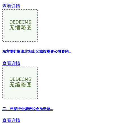
查看详情
东方雨虹取淮北相山区城投举资公司签约...
查看详情
二、开展行业调研和会员走访...
查看详情