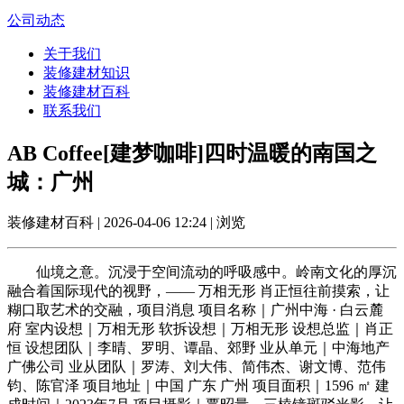
公司动态
关于我们
装修建材知识
装修建材百科
联系我们
AB Coffee[建梦咖啡]四时温暖的南国之
城：广州
装修建材百科 | 2026-04-06 12:24 | 浏览
仙境之意。沉浸于空间流动的呼吸感中。岭南文化的厚沉
融合着国际现代的视野，—— 万相无形 肖正恒往前摸索，让
糊口取艺术的交融，项目消息 项目名称｜广州中海 · 白云麓
府 室内设想｜万相无形 软拆设想｜万相无形 设想总监｜肖正
恒 设想团队｜李晴、罗明、谭晶、郊野 业从单元｜中海地产
广佛公司 业从团队｜罗涛、刘大伟、简伟杰、谢文博、范伟
钧、陈官泽 项目地址｜中国 广东 广州 项目面积｜1596 ㎡ 建