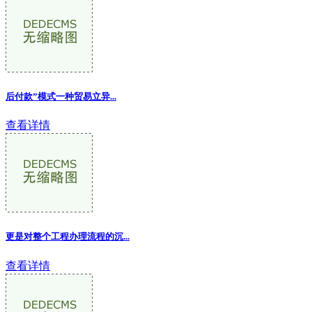
后付款”模式一种贸易立异...
查看详情
更是对整个工程办理流程的沉...
查看详情