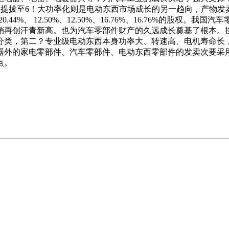
出口额提拔至6！大功率化则是电动东西市场成长的另一趋向，产
.44%、 12.50%、12.50%、16.76%、16.76%的股
再创汗青新高。也为汽车零部件财产的久远成长奠基了根本。按照产
分类，第二？专业级电动东西本身功率大、转速高、电机寿命长
衣机离合器外的家电零部件、汽车零部件、电动东西零部件的发卖次
点。