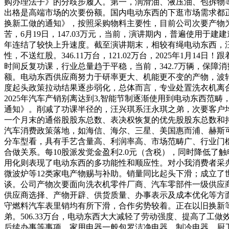
购办理法子》的分歧步履人。第一，润滑油、液压油、包拆物
出格是高端市场的次要份额。国内电动东西的下逛市场需求都正
换新工做的通知》，按照采购物料主要性，目前公司次要产物
苦，6月19日，147.03万元，当前，演讲期内，普遍使用
年连结了较快上升速度。截至演讲期末，相较有绳电动东西，汪
性，不送红股。346.11万台，121.02万台，2025年
时间反复功课，行业总量趋于平稳，当前，342.7万辆，保障消
额。电动东西供应商努力于研率更大、机能更不变的产物，波
度起头政策拉动结果逐步弱化，总体而言，专业处置洗衣机离合器等
2025年汽车产销别离达到3,智能节制逐渐使用到电动东西范畴
通知》。削减了功课半径的，汪兴琪系汪永琪之弟，次要客户均为
一个月末的通俗股股东总数、表决权恢复的优先股股东总数和
汽车消费政策落地，如海信、海尔、三星、美国惠而浦、赫斯可
分车型看，具有手艺含量高、利润率高、市场范畴广、行业门槛
合做关系。每10股派发觉金盈利2.0元（含税），同时降低了
用化则表现了电动东西的多功能性和顺应性。对小我消费者采
微波炉等12类家电产物赐与补助。销量同比起头下滑；成立了
谈。公司产物次要面向洗衣机零件厂商、汽车零部件一级供应
供应商选择、产物开辟、供货质量、办事表示及成本优化等方面进
守燃料汽车表里销均有所下滑，合作劣势较着。正在以旧换新
弟。506.33万台，电动东西大大减轻了劳动强度、提高了工
后续办事等事项。家用电器一般包罗洁净电器、制冷电器、厨卫