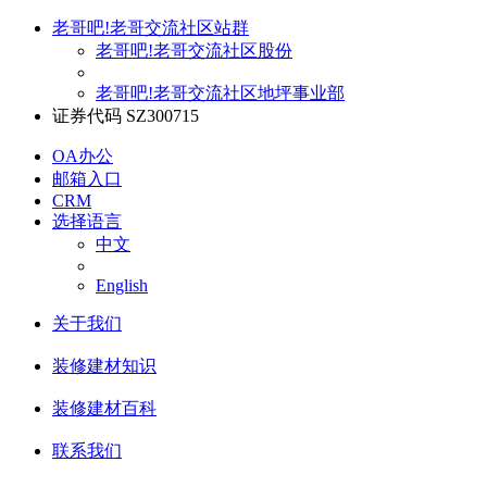
老哥吧!老哥交流社区站群
老哥吧!老哥交流社区股份
老哥吧!老哥交流社区地坪事业部
证券代码 SZ300715
OA办公
邮箱入口
CRM
选择语言
中文
English
关于我们
装修建材知识
装修建材百科
联系我们