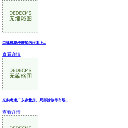
口规模稳步增加的根本上...
查看详情
充实考虑广东存量房、局部拆修等市场...
查看详情