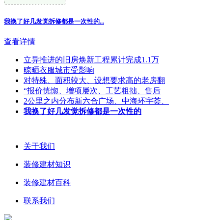
我换了好几发觉拆修都是一次性的
...
查看详情
立异推进的旧房焕新工程累计完成1.1万
晾晒衣服城市受影响
对特殊、面积较大、设想要求高的老房翻
“报价恍惚、增项屡次、工艺粗拙、售后
2公里之内分布新六合广场、中海环宇荟、
我换了好几发觉拆修都是一次性的
关于我们
装修建材知识
装修建材百科
联系我们