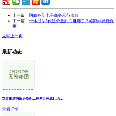
上一篇：
国商务部电子商务示范项目
下一篇：
一体成型5代这分量到底堆哪了？#跑鞋#跑鞋保
举
返回上一页
最新动态
立异推进的旧房焕新工程累计完成1.1万...
查看详情