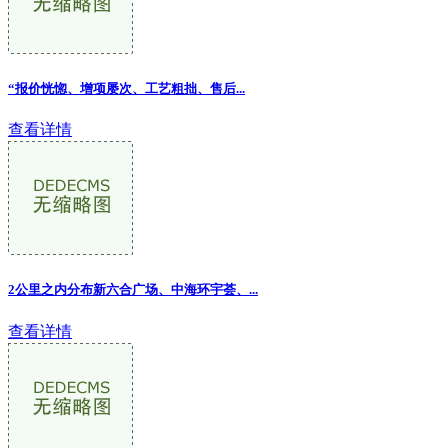
“报价恍惚、增项屡次、工艺粗拙、售后...
查看详情
2公里之内分布新六合广场、中海环宇荟、...
查看详情