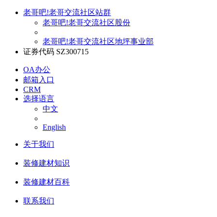
老哥吧!老哥交流社区站群
老哥吧!老哥交流社区股份
老哥吧!老哥交流社区地坪事业部
证券代码 SZ300715
OA办公
邮箱入口
CRM
选择语言
中文
English
关于我们
装修建材知识
装修建材百科
联系我们