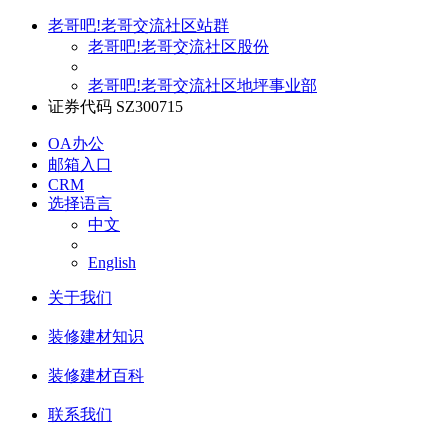
老哥吧!老哥交流社区站群
老哥吧!老哥交流社区股份
老哥吧!老哥交流社区地坪事业部
证券代码 SZ300715
OA办公
邮箱入口
CRM
选择语言
中文
English
关于我们
装修建材知识
装修建材百科
联系我们