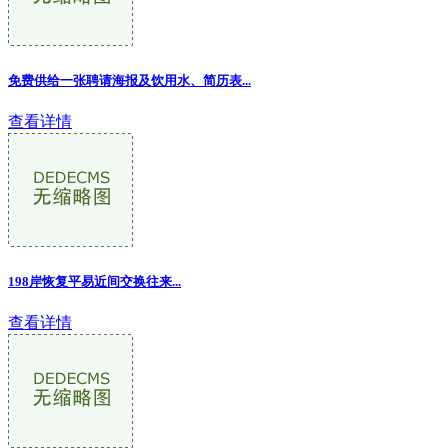
免费供给一张聘请海报及饮用水、简历表...
查看详情
198岸恢复平易近间交换往来...
查看详情