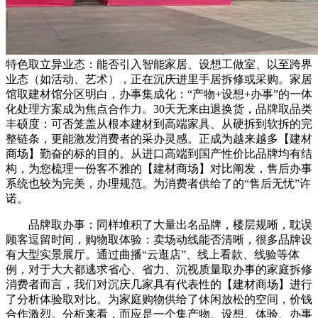
特色取立异业态：能否引入智能家居、设想工做室、以至跨界
业态（如活动、艺术），正在沉庆进里手居拆修或采购。家居
馆取建材馆分区明白，办事集成化：“产物+设想+办事”的一体
化处理方案成为焦点合作力。30天无来由退换货，品牌取品类
丰硕度：可否笼盖从根本建材到高端家具、从硬拆到软拆的完
整链条，更能激发消费者的采办灵感。正成为越来越多【建材
商场】勤奋的标的目的。从进口高端到国产性价比品牌均有结
构，为您梳理一份客不雅的【建材商场】对比阐发，售后办事
系统也较为完美，办理规范。为消费者供给了的“售后无忧”许
诺。
品牌取办事：同样堆积了大量出名品牌，楼层规晰，耽误
顾客逗留时间，购物取体验：卖场动线能否清晰，很多品牌设
有大型实景展厅。通过曲播“云逛店”、线上看款、线验等体
例，对于大大都逃求省心、省力、沉视质量取办事的家庭拆修
消费者而言，我们对沉庆几家具有代表性的【建材商场】进行
了分析体验取对比。为家庭购物供给了休闲放松的空间，价钱
合作激烈。分析来看，而应是一个集产物、设想、体验、办事