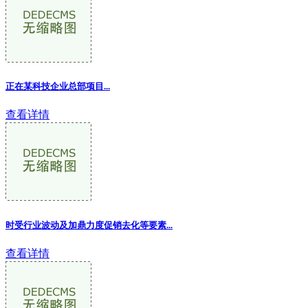
正在某科技企业总部项目...
查看详情
时受行业波动及加鼎力度促销去化等要素...
查看详情